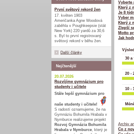
Vyberte 
Který z 
První světový rekord žen
Je 8 týd
17. květen 1903
Vyber mo
Američanka Agne Woodová
Který z 
zaběhla v Poughkeepsie (stát
Zlepší s
New York) 220 yardů za 30,6
Motto pr
s. Byl to první registrovaný
Jak hodn
světový rekord v běhu žen.
Výsled
Další články
30 a 
Nejčtenější
20 - 
20.07.2026
Rozvíjíme gymnázium pro
studenty i učitele
10 - 
Stále lepší gymnázium pro
Méně
naše studenty i učitele!
S radostí oznamujeme, že na
Gymnáziu Bohumila Hrabala v
Nymburce realizujeme projekt
Archiv a
Rozvoj Gymnázia Bohumila
Co z nov
Hrabala v Nymburce
, který je