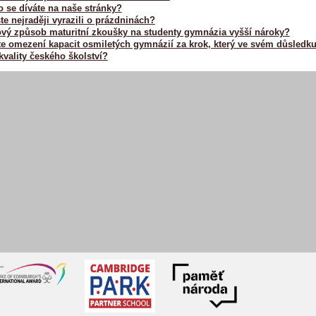
o se díváte na naše stránky?
e nejraději vyrazili o prázdninách?
vý způsob maturitní zkoušky na studenty gymnázia vyšší nároky?
e omezení kapacit osmiletých gymnázií za krok, který ve svém důsledku
kvality českého školství?