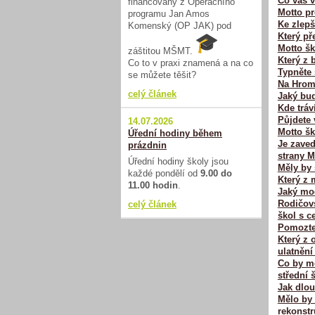
Co vás v
financovaný z Operačního
Motto pr
programu Jan Amos
Ke zlepš
Komenský (OP JAK) pod
Který př
Motto šk
záštitou MŠMT.
Který z 
Co to v praxi znamená a na co
Typněte 
se můžete těšit?
Na Hromn
celý článek
Jaký bu
Kde tráv
Půjdete 
14.07.2026
Motto šk
Úřední hodiny během
Je zaved
prázdnin
strany 
Úřední hodiny školy jsou
Měly by 
každé pondělí od
9.00 do
Který z 
11.00 hodin
.
Jaký mod
Rodičov
celý článek
škol s c
Pomozte 
Který z 
ulatnění
Co by mě
střední 
Jak dlo
Mělo by 
rekonst