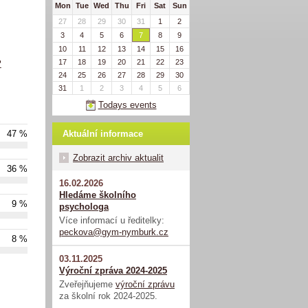
Mon
Tue
Wed
Thu
Fri
Sat
Sun
27
28
29
30
31
1
2
3
4
5
6
7
8
9
10
11
12
13
14
15
16
17
18
19
20
21
22
23
?
24
25
26
27
28
29
30
31
1
2
3
4
5
6
Todays events
Aktuální informace
47 %
Zobrazit archiv aktualit
36 %
16.02.2026
Hledáme školního
9 %
psychologa
Více informací u ředitelky:
peckova@gym-nymburk.cz
8 %
03.11.2025
Výroční zpráva 2024-2025
Zveřejňujeme
výroční zprávu
za školní rok 2024-2025.