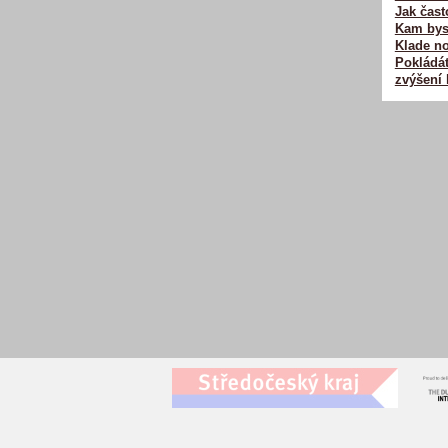
Jak čast
Kam byst
Klade no
Pokládát
zvýšení 