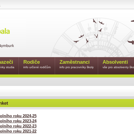
e
azeči
Rodiče
Zaměstnanci
Absolventi
nky studia
info určené rodičům
info pro pracovníky školy
vše pro absolventy ško
nket
olního roku 2024-25
olního roku 2023-24
olního roku 2022-23
olního roku 2021-22