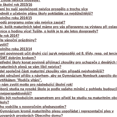
 životě nejvíce motivuje?
o školní rok 2015/16
ení by naší společnosti nejvíce prospělo o trochu více
edmět v učebním plánu školy pokládáte za nejdůležitější?
olního roku 2014/15
bodů programu oslav vás nejvíce zaujal?
si, kolik maturitních tabel máme pro vás připraveno na výstavu při osla
ice o hodinu více! Tušíte, o kolik je to ale letos doopravdy?
de rok 2014?
íte vánoční prázdniny?
volit?
olního roku 2013/14
ení povinnosti učit druhý cizí jazyk nejpozději od 8. třídy, resp. od terci
MŠMT dobrým krokem?
střední školy konat povinně přijímací zkoušky pro uchazeče z devátých 
maturitních plesů se vám líbil nejvíce?
el společné části maturitní zkoušky vám připadá nejvhodnější?
ské sdružení přišlo s návrhem, aby se Gymnázium Nymburk zapojilo do
ertifikátem "Rodiče vítáni".
nám zvolit motto pro následující školní rok!
oborů studia na vysoké škole je podle vašeho mínění z pohledu budouc
 nejperspektivnější?
lo být rozhodujícím parametrem pro přiejtí ke studiu na maturitním ob
školy?
uho vydržíte s novoročním předsevzetím?
Gymnázium kromě maturitního plesu uspořádat i reprezentační ples v
ruovaných prostorách Obecního domu?