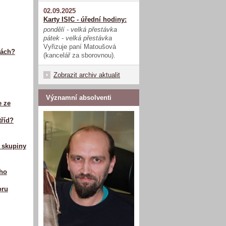
02.09.2025
Karty ISIC - úřední hodiny:
pondělí - velká přestávka
pátek - velká přestávka
Vyřizuje paní Matoušová
vách?
(kancelář za sborovnou).
Zobrazit archiv aktualit
Významní absolventi
e ze
tříd?
 skupiny
ího
oru