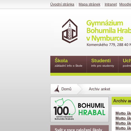
Úvodní stránka
|
Mapa stránek
|
Intranet
|
Moodl
Škola
Studenti
Uch
základní info o škole
info pro studenty
podmí
Domů
Archiv anket
Archiv a
Motto šk
Motto šk
Motto šk
Motto šk
Svět v roce založení školy