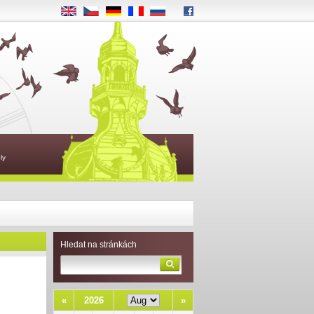
EN
CS
DE
FR
RU
ly
Hledat na stránkách
«
2026
»