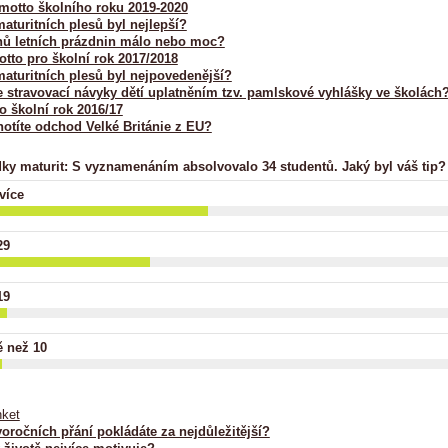
motto školního roku 2019-2020
maturitních plesů byl nejlepší?
nů letních prázdnin málo nebo moc?
tto pro školní rok 2017/2018
maturitních plesů byl nejpovedenější?
e stravovací návyky dětí uplatněním tzv. pamlskové vyhlášky ve školách
o školní rok 2016/17
otíte odchod Velké Británie z EU?
ky maturit: S vyznamenáním absolvovalo 34 studentů. Jaký byl váš tip?
více
29
19
 než 10
nket
oročních přání pokládáte za nejdůležitější?