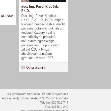
doc. Ing. Pavel Klouček,
Ph.D.
 přinese
Doc. Ing. Pavel Klouček,
Ph.D. (*
20. 10. 1979), expert
v oblasti bezpečnosti a kvality
potravin, botaniky, bylinářství,
vedoucí Katedry kvality
zemědělských produktů
na
Fakultě agrobiologie,
potravinových a přírodních
zdrojů ČZU v Praze,
absolvoval na našem
gymnáziu v roce 1997.
Other alumini
© Gymnázium Bohumila Hrabala v Nymburce
Adresa školy: Komenského 779, 288 40 Nymburk
Telefon: 325 512 747
Fax: 325 514 240
E-mail: gymnasium@gym-nymburk.cz