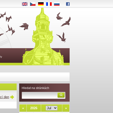
EN
CS
DE
FR
RU
ly
Hledat na stránkách
ící den
«
2026
»