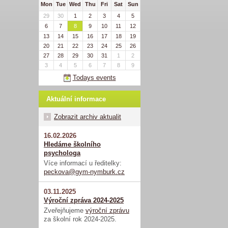
Mon
Tue
Wed
Thu
Fri
Sat
Sun
29
30
1
2
3
4
5
6
7
8
9
10
11
12
13
14
15
16
17
18
19
20
21
22
23
24
25
26
27
28
29
30
31
1
2
3
4
5
6
7
8
9
Todays events
Aktuální informace
Zobrazit archiv aktualit
16.02.2026
Hledáme školního
psychologa
Více informací u ředitelky:
peckova@gym-nymburk.cz
03.11.2025
Výroční zpráva 2024-2025
Zveřejňujeme
výroční zprávu
za školní rok 2024-2025.