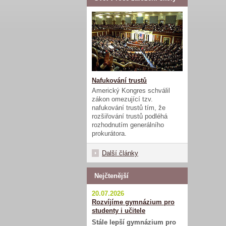
Nafukování trustů
Americký Kongres schválil
zákon omezující tzv.
nafukování trustů tím, že
rozšiřování trustů podléhá
rozhodnutím generálního
prokurátora.
Další články
Nejčtenější
20.07.2026
Rozvíjíme gymnázium pro
studenty i učitele
Stále lepší gymnázium pro