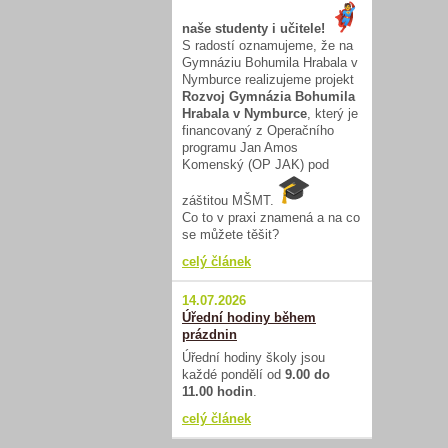
naše studenty i učitele!
S radostí oznamujeme, že na
Gymnáziu Bohumila Hrabala v
Nymburce realizujeme projekt
Rozvoj Gymnázia Bohumila
Hrabala v Nymburce
, který je
financovaný z Operačního
programu Jan Amos
Komenský (OP JAK) pod
záštitou MŠMT.
Co to v praxi znamená a na co
se můžete těšit?
celý článek
14.07.2026
Úřední hodiny během
prázdnin
Úřední hodiny školy jsou
každé pondělí od
9.00 do
11.00 hodin
.
celý článek