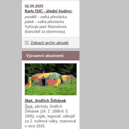
02.09.2025
Karty ISIC - úřední hodiny:
pondělí - velká přestávka
pátek - velká přestávka
Vyřizuje paní Matoušová
(kancelář za sborovnou).
Zobrazit archiv aktualit
Významní absolventi
škpt. Jindřich Šilhánek
Škpt.
pěchoty Jindřich
Šilhánek (24. 2. 1898-9. 5.
1945), voják, legionář, odbojář
za 2. světové války, maturoval
v roce 1916.