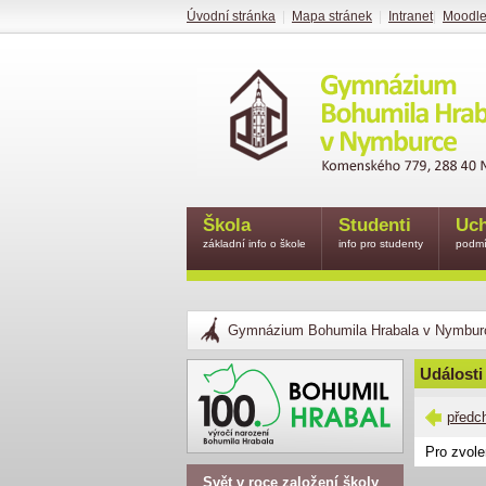
Úvodní stránka
|
Mapa stránek
|
Intranet
|
Moodl
Škola
Studenti
Uch
základní info o škole
info pro studenty
podmí
Gymnázium Bohumila Hrabala v Nymbur
Události
předc
Pro zvole
Svět v roce založení školy