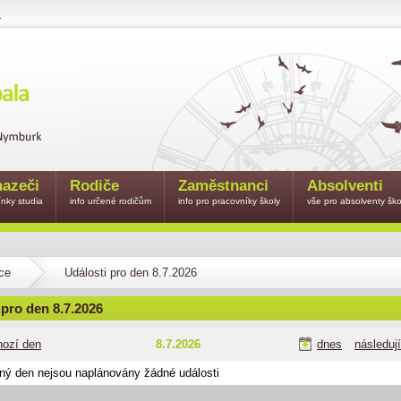
e
azeči
Rodiče
Zaměstnanci
Absolventi
nky studia
info určené rodičům
info pro pracovníky školy
vše pro absolventy ško
ce
Události pro den 8.7.2026
 pro den 8.7.2026
hozí den
8.7.2026
dnes
následuj
ný den nejsou naplánovány žádné události