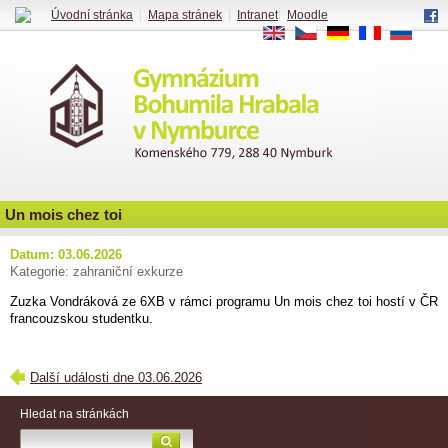
Úvodní stránka
|
Mapa stránek
|
Intranet
|
Moodle
EN
CS
DE
FR
RU
Un mois chez toi
Datum: 03.06.2026
Kategorie: zahraniční exkurze
Zuzka Vondráková ze 6XB v rámci programu Un mois chez toi hostí v ČR
francouzskou studentku.
Další události dne 03.06.2026
Hledat na stránkách