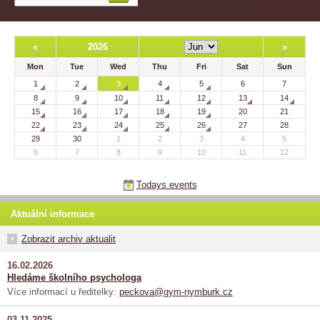
«
2026
»
Mon
Tue
Wed
Thu
Fri
Sat
Sun
1
2
3
4
5
6
7
8
9
10
11
12
13
14
15
16
17
18
19
20
21
22
23
24
25
26
27
28
29
30
1
2
3
4
5
6
7
8
9
10
11
12
Todays events
Aktuální informace
Zobrazit archiv aktualit
16.02.2026
Hledáme školního psychologa
Více informací u ředitelky:
peckova@gym-nymburk.cz
03.11.2025