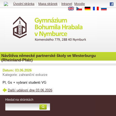
Úvodní stránka
|
Mapa stránek
|
Intranet
|
Moodle
EN
CS
DE
FR
RU
Návštěva německé partnerské školy ve Westerburgu
(Rheinland-Pfalz)
Datum: 03.06.2026
Kategorie: zahraniční exkurze
Pl, Gs + vybraní studenti VG
Další události dne 03.06.2026
Hledat na stránkách