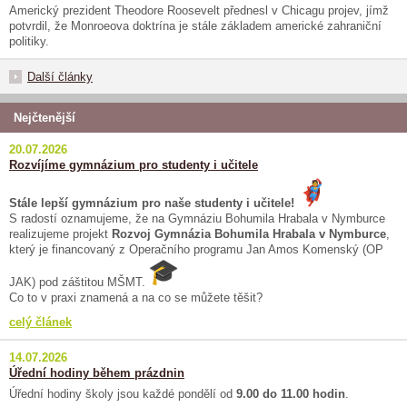
Americký prezident Theodore Roosevelt přednesl v Chicagu projev, jímž
potvrdil, že Monroeova doktrína je stále základem americké zahraniční
politiky.
Další články
Nejčtenější
20.07.2026
Rozvíjíme gymnázium pro studenty i učitele
Stále lepší gymnázium pro naše studenty i učitele!
S radostí oznamujeme, že na Gymnáziu Bohumila Hrabala v Nymburce
realizujeme projekt
Rozvoj Gymnázia Bohumila Hrabala v Nymburce
,
který je financovaný z Operačního programu Jan Amos Komenský (OP
JAK) pod záštitou MŠMT.
Co to v praxi znamená a na co se můžete těšit?
celý článek
14.07.2026
Úřední hodiny během prázdnin
Úřední hodiny školy jsou každé pondělí od
9.00 do 11.00 hodin
.