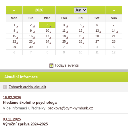
«
2026
»
Mon
Tue
Wed
Thu
Fri
Sat
Sun
1
2
3
4
5
6
7
8
9
10
11
12
13
14
15
16
17
18
19
20
21
22
23
24
25
26
27
28
29
30
1
2
3
4
5
6
7
8
9
10
11
12
Todays events
Aktuální informace
Zobrazit archiv aktualit
16.02.2026
Hledáme školního psychologa
Více informací u ředitelky:
peckova@gym-nymburk.cz
03.11.2025
Výroční zpráva 2024-2025