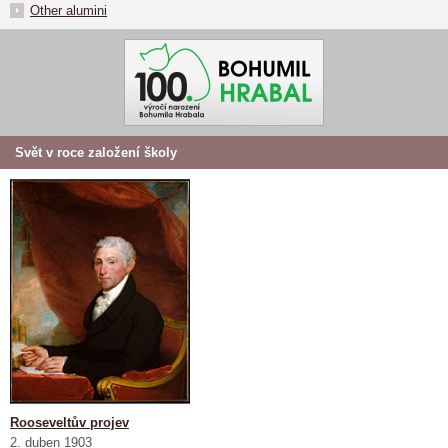
Other alumini
Svět v roce založení školy
Rooseveltův projev
2. duben 1903