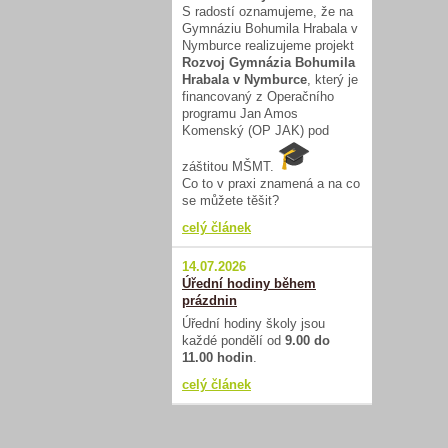
S radostí oznamujeme, že na
Gymnáziu Bohumila Hrabala v
Nymburce realizujeme projekt
Rozvoj Gymnázia Bohumila
Hrabala v Nymburce
, který je
financovaný z Operačního
programu Jan Amos
Komenský (OP JAK) pod
záštitou MŠMT.
Co to v praxi znamená a na co
se můžete těšit?
celý článek
14.07.2026
Úřední hodiny během
prázdnin
Úřední hodiny školy jsou
každé pondělí od
9.00 do
11.00 hodin
.
celý článek