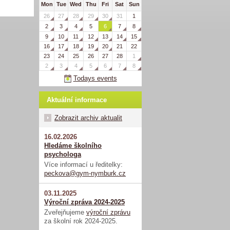
Mon
Tue
Wed
Thu
Fri
Sat
Sun
26
27
28
29
30
31
1
2
3
4
5
6
7
8
9
10
11
12
13
14
15
16
17
18
19
20
21
22
23
24
25
26
27
28
1
2
3
4
5
6
7
8
Todays events
Aktuální informace
Zobrazit archiv aktualit
16.02.2026
Hledáme školního
psychologa
Více informací u ředitelky:
peckova@gym-nymburk.cz
03.11.2025
Výroční zpráva 2024-2025
Zveřejňujeme
výroční zprávu
za školní rok 2024-2025.