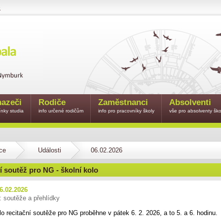
e
azeči
Rodiče
Zaměstnanci
Absolventi
nky studia
info určené rodičům
info pro pracovníky školy
vše pro absolventy ško
ce
Události
06.02.2026
í soutěž pro NG - školní kolo
6.02.2026
: soutěže a přehlídky
lo recitační soutěže pro NG proběhne v pátek 6. 2. 2026, a to 5. a 6. hodinu.