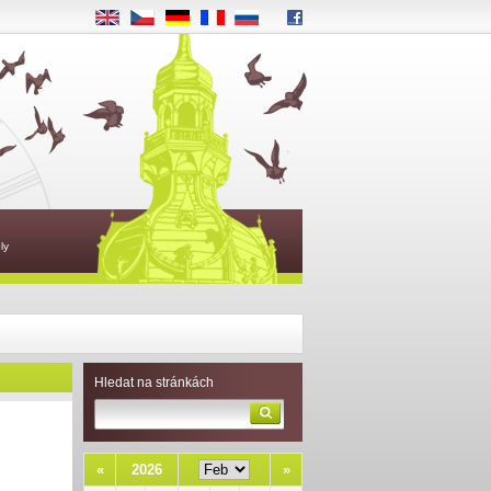
EN
CS
DE
FR
RU
ly
Hledat na stránkách
«
2026
»