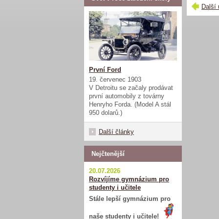
Další 
První Ford
19. červenec 1903
V Detroitu se začaly prodávat
první automobily z továrny
Henryho Forda. (Model A stál
950 dolarů.)
Další články
Nejčtenější
20.07.2026
Rozvíjíme gymnázium pro
studenty i učitele
Stále lepší gymnázium pro
naše studenty i učitele!