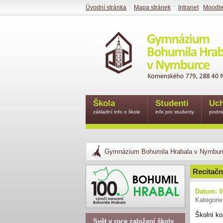
Úvodní stránka
|
Mapa stránek
|
Intranet
|
Moodl
Škola
Studenti
Uch
základní info o škole
info pro studenty
podmí
Gymnázium Bohumila Hrabala v Nymbur
Recitačn
Datum: 0
Kategorie
Školní ko
Svět v roce založení školy