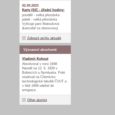
02.09.2025
Karty ISIC - úřední hodiny:
pondělí - velká přestávka
pátek - velká přestávka
Vyřizuje paní Matoušová
(kancelář za sborovnou).
Zobrazit archiv aktualit
Významní absolventi
Vladimír Kohout
Absolvoval v roce 1948.
Narodil se 12. 6. 1929 v
Bobnicích u Nymburka. Poté
studoval na Chemicko-
technologické fakultě ČVUT a
v létě 1949 odešel do
emigrace.
Other alumini