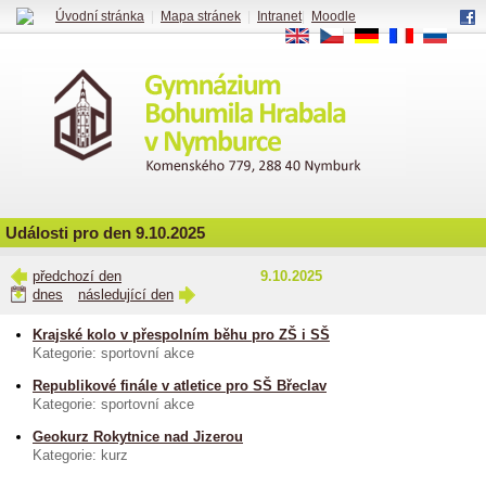
Úvodní stránka
|
Mapa stránek
|
Intranet
|
Moodle
EN
CS
DE
FR
RU
Události pro den 9.10.2025
předchozí den
9.10.2025
dnes
následující den
Krajské kolo v přespolním běhu pro ZŠ i SŠ
Kategorie: sportovní akce
Republikové finále v atletice pro SŠ Břeclav
Kategorie: sportovní akce
Geokurz Rokytnice nad Jizerou
Kategorie: kurz