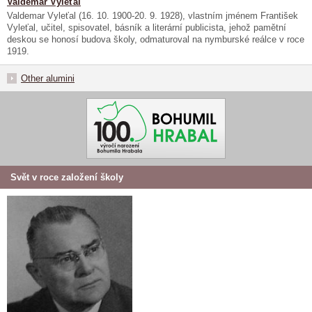
Valdemar Vyleťal
Valdemar Vyleťal (16. 10. 1900-20. 9. 1928), vlastním jménem František
Vyleťal, učitel, spisovatel, básník a literární publicista, jehož pamětní
deskou se honosí budova školy, odmaturoval na nymburské reálce v roce
1919.
Other alumini
Svět v roce založení školy