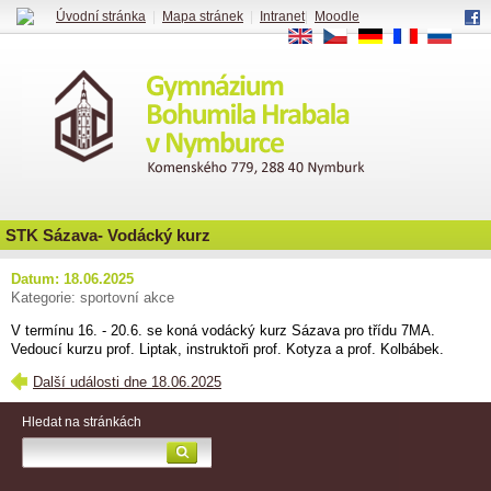
Úvodní stránka
|
Mapa stránek
|
Intranet
|
Moodle
EN
CS
DE
FR
RU
STK Sázava- Vodácký kurz
Datum: 18.06.2025
Kategorie: sportovní akce
V termínu 16. - 20.6. se koná vodácký kurz Sázava pro třídu 7MA.
Vedoucí kurzu prof. Liptak, instruktoři prof. Kotyza a prof. Kolbábek.
Další události dne 18.06.2025
Hledat na stránkách