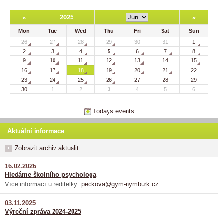
«
2025
»
Mon
Tue
Wed
Thu
Fri
Sat
Sun
26
27
28
29
30
31
1
2
3
4
5
6
7
8
9
10
11
12
13
14
15
16
17
18
19
20
21
22
23
24
25
26
27
28
29
30
1
2
3
4
5
6
Todays events
Aktuální informace
Zobrazit archiv aktualit
16.02.2026
Hledáme školního psychologa
Více informací u ředitelky:
peckova@gym-nymburk.cz
03.11.2025
Výroční zpráva 2024-2025