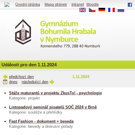
Úvodní stránka
|
Mapa stránek
|
Intranet
|
Moodle
EN
CS
DE
FR
RU
Události pro den 1.11.2024
předchozí den
1.11.2024
dnes
následující den
Stáže maturantů v projektu ZkusTo! - psychologie
Kategorie: projekt
Listopadový seminář pisatelů SOČ 2024 v Brně
Kategorie: soutěže a přehlídky
Fast Fashion - dokument + beseda
Kategorie: besedy a diskusní pořady