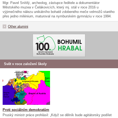
Mgr. Pavel Snítilý, archeolog, zástupce ředitele a dokumentátor
Městského muzea v Čelákovicích, který mj. stál v roce 2016 u
výjimečného nálezu unikátního bohatě zdobeného meče velmožů starého
přes jedno milénium, maturoval na nymburském gymnáziu v roce 1994.
Other alumini
Svět v roce založení školy
Proti sociálním demokratům
Pruský ministr práce prohlásil: „Když se dělník bude agitátorsky podílet