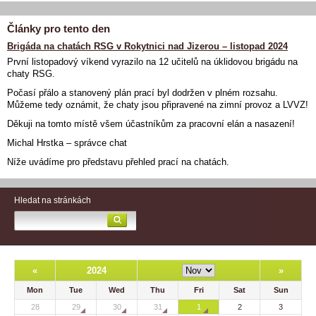
Články pro tento den
Brigáda na chatách RSG v Rokytnici nad Jizerou – listopad 2024
První listopadový víkend vyrazilo na 12 učitelů na úklidovou brigádu na
chaty RSG.
Počasí přálo a stanovený plán prací byl dodržen v plném rozsahu.
Můžeme tedy oznámit, že chaty jsou připravené na zimní provoz a LVVZ!
Děkuji na tomto místě všem účastníkům za pracovní elán a nasazení!
Michal Hrstka – správce chat
Níže uvádíme pro představu přehled prací na chatách.
Hledat na stránkách
«
2024
»
Mon
Tue
Wed
Thu
Fri
Sat
Sun
28
29
30
31
1
2
3