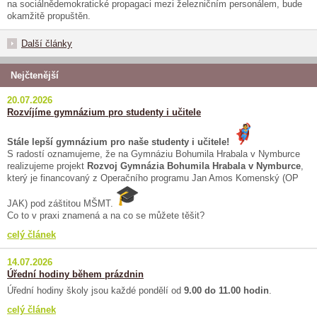
na sociálnědemokratické propagaci mezi železničním personálem, bude
okamžitě propuštěn.
Další články
Nejčtenější
20.07.2026
Rozvíjíme gymnázium pro studenty i učitele
Stále lepší gymnázium pro naše studenty i učitele!
S radostí oznamujeme, že na Gymnáziu Bohumila Hrabala v Nymburce
realizujeme projekt
Rozvoj Gymnázia Bohumila Hrabala v Nymburce
,
který je financovaný z Operačního programu Jan Amos Komenský (OP
JAK) pod záštitou MŠMT.
Co to v praxi znamená a na co se můžete těšit?
celý článek
14.07.2026
Úřední hodiny během prázdnin
Úřední hodiny školy jsou každé pondělí od
9.00 do 11.00 hodin
.
celý článek