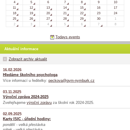
4
5
6
7
8
9
10
11
12
13
14
15
16
17
18
19
20
21
22
23
24
25
26
27
28
29
30
1
2
3
4
5
6
7
8
Todays events
Aktuální informace
Zobrazit archiv aktualit
16.02.2026
Hledáme školního psychologa
Více informací u ředitelky:
peckova@gym-nymburk.cz
03.11.2025
Výroční zpráva 2024-2025
Zveřejňujeme
výroční zprávu
za školní rok 2024-2025.
02.09.2025
Karty ISIC - úřední hodiny:
pondělí - velká přestávka
pátek - velká přestávka