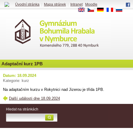
Úvodní stránka
|
Mapa stránek
|
Intranet
|
Moodle
EN
CS
DE
FR
RU
Adaptační kurz 1PB
Datum: 18.09.2024
Kategorie: kurz
Na adaptačním kurzu v Rokytnici nad Jizerou je třída 1PB.
Další události dne 18.09.2024
Hledat na stránkách