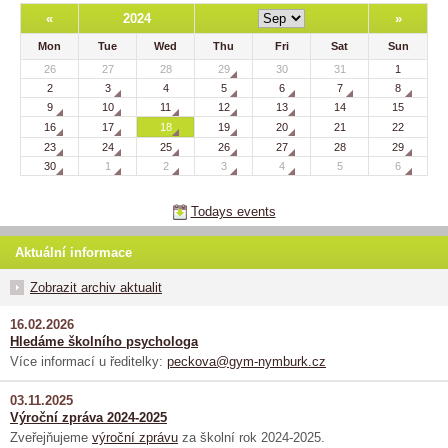
«
2024
»
Mon
Tue
Wed
Thu
Fri
Sat
Sun
26
27
28
29
30
31
1
2
3
4
5
6
7
8
9
10
11
12
13
14
15
16
17
18
19
20
21
22
23
24
25
26
27
28
29
30
1
2
3
4
5
6
Todays events
Aktuální informace
Zobrazit archiv aktualit
16.02.2026
Hledáme školního psychologa
Více informací u ředitelky:
peckova@gym-nymburk.cz
03.11.2025
Výroční zpráva 2024-2025
Zveřejňujeme
výroční zprávu
za školní rok 2024-2025.