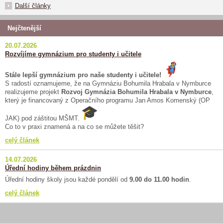
Další články
Nejčtenější
20.07.2026
Rozvíjíme gymnázium pro studenty i učitele
Stále lepší gymnázium pro naše studenty i učitele!
S radostí oznamujeme, že na Gymnáziu Bohumila Hrabala v Nymburce
realizujeme projekt
Rozvoj Gymnázia Bohumila Hrabala v Nymburce
,
který je financovaný z Operačního programu Jan Amos Komenský (OP
JAK) pod záštitou MŠMT.
Co to v praxi znamená a na co se můžete těšit?
celý článek
14.07.2026
Úřední hodiny během prázdnin
Úřední hodiny školy jsou každé pondělí od
9.00 do 11.00 hodin
.
celý článek