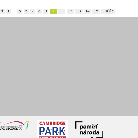
...
zí
1
5
6
7
8
9
10
11
12
13
14
15
další >