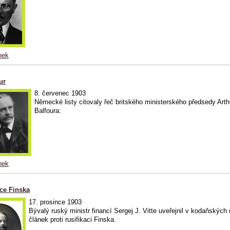
nek
ur
8. červenec 1903
Německé listy citovaly řeč britského ministerského předsedy Arth
Balfoura:
nek
ace Finska
17. prosince 1903
Bývalý ruský ministr financí Sergej J. Vitte uveřejnil v kodaňských
článek proti rusifikaci Finska.