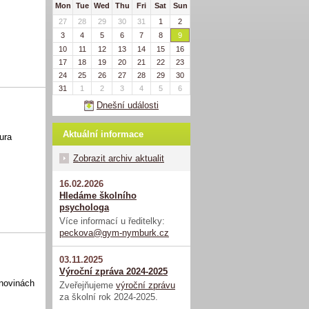
Mon
Tue
Wed
Thu
Fri
Sat
Sun
27
28
29
30
31
1
2
3
4
5
6
7
8
9
10
11
12
13
14
15
16
17
18
19
20
21
22
23
24
25
26
27
28
29
30
31
1
2
3
4
5
6
Dnešní události
Aktuální informace
ura
Zobrazit archiv aktualit
16.02.2026
Hledáme školního
psychologa
Více informací u ředitelky:
peckova@gym-nymburk.cz
03.11.2025
Výroční zpráva 2024-2025
 novinách
Zveřejňujeme
výroční zprávu
za školní rok 2024-2025.