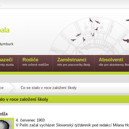
e
azeči
Rodiče
Zaměstnanci
Absolventi
nky studia
info určené rodičům
info pro pracovníky školy
vše pro absolventy ško
ce
Co se stalo v roce založení školy
alo v roce založení školy
odža
4. červenec 1903
V Pešti začal vycházet
Slovenský týždenník
pod redakcí Milana Ho