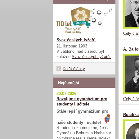
Celý člá
Svaz českých lyžařů
21. listopad 1903
A. Balfo
V Jablonci nad Jizerou byl
založen
Svaz českých lyžařů.
Další články
Nejčtenější
20.07.2026
Rozvíjíme gymnázium pro
Celý člá
studenty i učitele
Stále lepší gymnázium pro
Rusifik
naše studenty i učitele!
S radostí oznamujeme, že na
Gymnáziu Bohumila Hrabala v
Nymburce realizujeme projekt