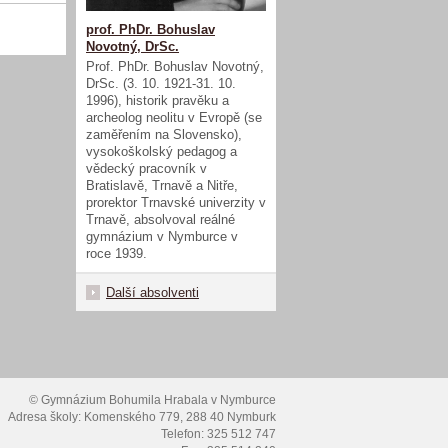
prof. PhDr. Bohuslav
Novotný, DrSc.
Prof. PhDr. Bohuslav Novotný,
DrSc. (3. 10. 1921-31. 10.
1996), historik pravěku a
archeolog neolitu v Evropě (se
zaměřením na Slovensko),
vysokoškolský pedagog a
vědecký pracovník v
Bratislavě, Trnavě a Nitře,
prorektor Trnavské univerzity v
Trnavě, absolvoval reálné
gymnázium v Nymburce v
roce 1939.
Další absolventi
© Gymnázium Bohumila Hrabala v Nymburce
Adresa školy: Komenského 779, 288 40 Nymburk
Telefon: 325 512 747