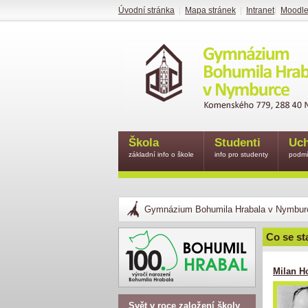
Úvodní stránka
|
Mapa stránek
|
Intranet
|
Moodl
Škola
Studenti
Uch
základní info o škole
info pro studenty
podmí
Gymnázium Bohumila Hrabala v Nymbur
Co se st
Milan H
Svět v roce založení školy