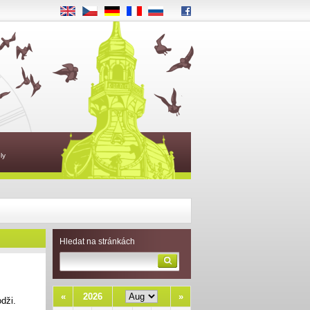
EN
CS
DE
FR
RU
ly
Hledat na stránkách
«
2026
»
dži.