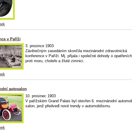
nek
ce v Paříži
3. prosince 1903
Závěrečným zasedáním skončila mezinárodní zdravotnická
konference v Paříži. Mj. přijala i společné dohody o opatřeních
proti moru, choleře a žluté zimnici.
nek
odní autosalon
10. prosinec 1903
V pařížském Grand Palais byl otevřen 6. mezinárodní automob
salon, jenž předvedl nové trendy v automobilismu.
nek