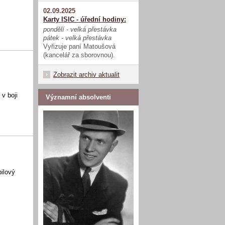
02.09.2025
Karty ISIC - úřední hodiny:
pondělí - velká přestávka
pátek - velká přestávka
Vyřizuje paní Matoušová
(kancelář za sborovnou).
Zobrazit archiv aktualit
 v boji
Významní absolventi
ilový