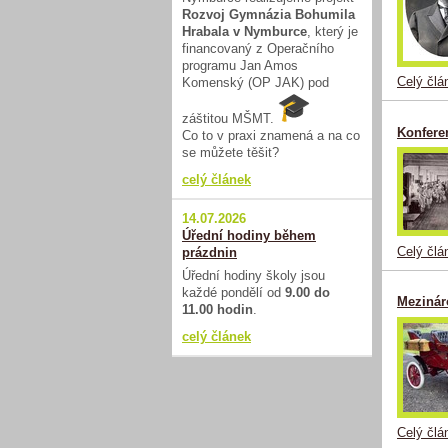
Rozvoj Gymnázia Bohumila
Hrabala v Nymburce
, který je
financovaný z Operačního
programu Jan Amos
Celý člá
Komenský (OP JAK) pod
záštitou MŠMT.
Konferen
Co to v praxi znamená a na co
se můžete těšit?
celý článek
14.07.2026
Úřední hodiny během
Celý člá
prázdnin
Úřední hodiny školy jsou
každé pondělí od
9.00 do
Mezinár
11.00 hodin
.
celý článek
Celý člá