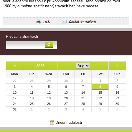
svou elegantní kresbou k průkopníkům secese. Jeho obrazy od roku
1900 bylo možno spatřit na výstavách berlínské secese.
Tisk
Zaslat e-mailem
Hledat na stránkách
«
2026
»
Mon
Tue
Wed
Thu
Fri
Sat
Sun
27
28
29
30
31
1
2
3
4
5
6
7
8
9
10
11
12
13
14
15
16
17
18
19
20
21
22
23
24
25
26
27
28
29
30
31
1
2
3
4
5
6
Dnešní události