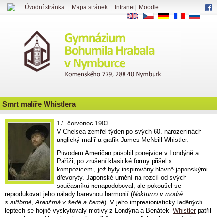
Úvodní stránka
|
Mapa stránek
|
Intranet
|
Moodle
EN
CS
DE
FR
RU
Smrt malíře Whistlera
17. červenec 1903
V Chelsea zemřel týden po svých 60. narozeninách
anglický malíř a grafik James McNeill Whistler.
Původem Američan působil ponejvíce v Londýně a
Paříži; po zrušení klasické formy přišel s
kompozicemi, jež byly inspirovány hlavně japonskými
dřevoryty. Japonské umění na rozdíl od svých
současníků nenapodoboval, ale pokoušel se
reprodukovat jeho nálady barevnou harmonií (
Nokturno v modré
s stříbrné
,
Aranžmá v šedé a černé
). V jeho impresionisticky laděných
leptech se hojně vyskytovaly motivy z Londýna a Benátek.
Whistler
patřil