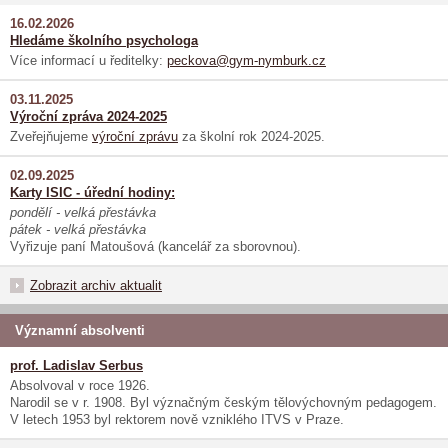
16.02.2026
Hledáme školního psychologa
Více informací u ředitelky:
peckova@gym-nymburk.cz
03.11.2025
Výroční zpráva 2024-2025
Zveřejňujeme
výroční zprávu
za školní rok 2024-2025.
02.09.2025
Karty ISIC - úřední hodiny:
pondělí - velká přestávka
pátek - velká přestávka
Vyřizuje paní Matoušová (kancelář za sborovnou).
Zobrazit archiv aktualit
Významní absolventi
prof. Ladislav Serbus
Absolvoval v roce 1926.
Narodil se v r. 1908. Byl význačným českým tělovýchovným pedagogem.
V letech 1953 byl rektorem nově vzniklého ITVS v Praze.