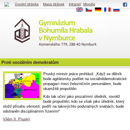
Úvodní stránka
|
Mapa stránek
|
Intranet
|
Moodle
EN
CS
DE
FR
RU
Proti sociálním demokratům
Pruský ministr práce prohlásil: „Když se dělník
bude agitátorsky podílet na sociálnědemokratické
propagaci mezi železničním personálem, bude
okamžitě propuštěn.
Kdo tak učiní jako prozatímní úředník, rovněž
bude propuštěn; kdo se však jako úředník, který
složil přísahu věrnosti, podílí na takovýchto podvratných snahách, bude
odstraněn disciplinárním řízením!“
Vilém II. Pruský