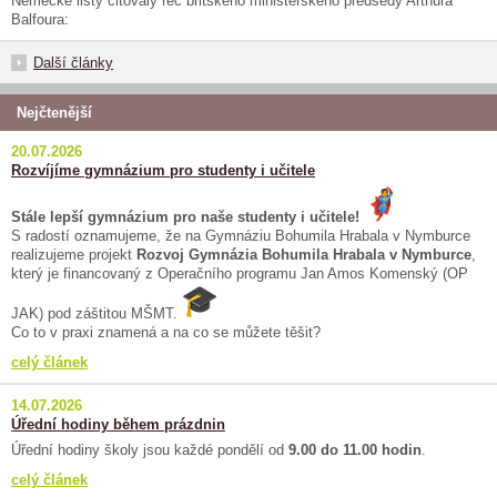
Německé listy citovaly řeč britského ministerského předsedy Arthura
Balfoura:
Další články
Nejčtenější
20.07.2026
Rozvíjíme gymnázium pro studenty i učitele
Stále lepší gymnázium pro naše studenty i učitele!
S radostí oznamujeme, že na Gymnáziu Bohumila Hrabala v Nymburce
realizujeme projekt
Rozvoj Gymnázia Bohumila Hrabala v Nymburce
,
který je financovaný z Operačního programu Jan Amos Komenský (OP
JAK) pod záštitou MŠMT.
Co to v praxi znamená a na co se můžete těšit?
celý článek
14.07.2026
Úřední hodiny během prázdnin
Úřední hodiny školy jsou každé pondělí od
9.00 do 11.00 hodin
.
celý článek