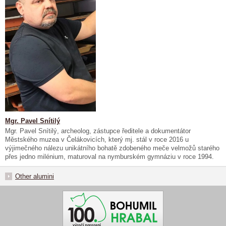
Mgr. Pavel Snítilý
Mgr. Pavel Snítilý, archeolog, zástupce ředitele a dokumentátor
Městského muzea v Čelákovicích, který mj. stál v roce 2016 u
výjimečného nálezu unikátního bohatě zdobeného meče velmožů starého
přes jedno milénium, maturoval na nymburském gymnáziu v roce 1994.
Other alumini