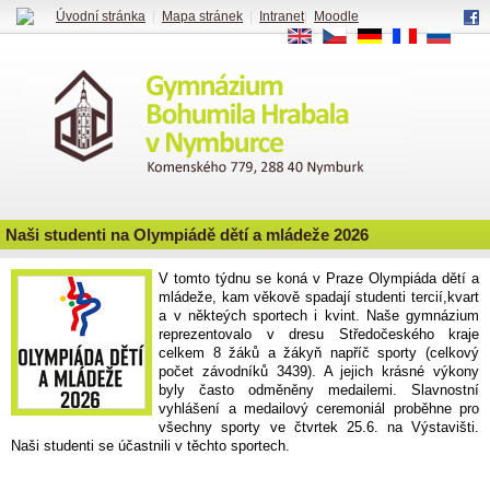
Úvodní stránka
|
Mapa stránek
|
Intranet
|
Moodle
EN
CS
DE
FR
RU
Naši studenti na Olympiádě dětí a mládeže 2026
V tomto týdnu se koná v Praze Olympiáda dětí a
mládeže, kam věkově spadají studenti tercií,kvart
a v někteých sportech i kvint. Naše gymnázium
reprezentovalo v dresu Středočeského kraje
celkem 8 žáků a žákyň napříč sporty (celkový
počet závodníků 3439). A jejich krásné výkony
byly často odměněny medailemi. Slavnostní
vyhlášení a medailový ceremoniál proběhne pro
všechny sporty ve čtvrtek 25.6. na Výstavišti.
Naši studenti se účastnili v těchto sportech.