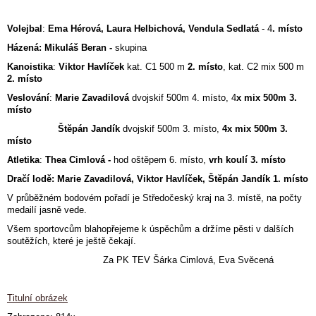
Volejbal
:
Ema Hérová, Laura Helbichová, Vendula Sedlatá
- 4
. místo
Házená:
Mikuláš Beran -
skupina
Kanoistika
:
Viktor Havlíček
kat. C1 500 m
2. místo
, kat. C2 mix 500 m
2. místo
Veslování
:
Marie Zavadilová
dvojskif 500m 4. místo, 4
x mix 500m 3.
místo
Štěpán Jandík
dvojskif 500m 3. místo,
4x mix 500m 3.
místo
Atletika
:
Thea Cimlová -
hod oštěpem 6. místo,
vrh koulí 3. místo
Dračí lodě:
Marie Zavadilová,
Viktor Havlíček,
Štěpán Jandík 1. místo
V průběžném bodovém pořadí je Středočeský kraj na 3. místě, na počty
medailí jasně vede.
Všem sportovcům blahopřejeme k úspěchům a držíme pěsti v dalších
soutěžích, které je ještě čekají.
Za PK TEV Šárka Cimlová, Eva Svěcená
Titulní obrázek