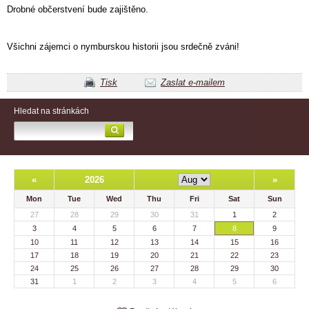
Drobné občerstvení bude zajištěno.
Všichni zájemci o nymburskou historii jsou srdečně zváni!
Tisk
Zaslat e-mailem
Hledat na stránkách
«
2026
»
Mon
Tue
Wed
Thu
Fri
Sat
Sun
27
28
29
30
31
1
2
3
4
5
6
7
8
9
10
11
12
13
14
15
16
17
18
19
20
21
22
23
24
25
26
27
28
29
30
31
1
2
3
4
5
6