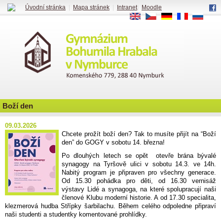
Úvodní stránka
|
Mapa stránek
|
Intranet
|
Moodle
EN
CS
DE
FR
RU
Boží den
09.03.2026
Chcete prožít boží den? Tak to musíte přijít na “Boží
den” do GOGY v sobotu 14. března!
Po dlouhých letech se opět otevře brána bývalé
synagogy na Tyršově ulici v sobotu 14.3. ve 14h.
Nabitý program je připraven pro všechny generace.
Od 15.30 pohádka pro děti, od 16.30 vernisáž
výstavy Lidé a synagoga, na které spolupracují naši
členové Klubu moderní historie. A od 17.30 specialita,
klezmerová hudba Střípky šarbilachu. Během celého odpoledne připraví
naši studenti a studentky komentované prohlídky.