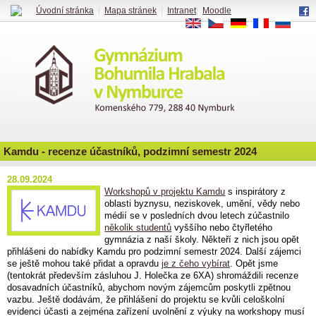
Úvodní stránka
|
Mapa stránek
|
Intranet
|
Moodle
EN
CS
DE
FR
RU
Kamdu - recenze účastníků, podzimní semestr 2024
28.09.2024
Workshopů v projektu Kamdu
s inspirátory z
oblasti byznysu, neziskovek, umění, vědy nebo
médií se v posledních dvou letech zúčastnilo
několik studentů
vyššího nebo čtyřletého
gymnázia z naší školy. Někteří z nich jsou opět
přihlášeni do nabídky Kamdu pro podzimní semestr 2024. Další zájemci
se ještě mohou také přidat a opravdu
je z čeho vybírat
. Opět jsme
(tentokrát především zásluhou J. Holečka ze 6XA) shromáždili recenze
dosavadních účastníků, abychom novým zájemcům poskytli zpětnou
vazbu. Ještě dodávám, že přihlášení do projektu se kvůli celoškolní
evidenci účasti a zejména zařízení uvolnění z výuky na workshopy musí