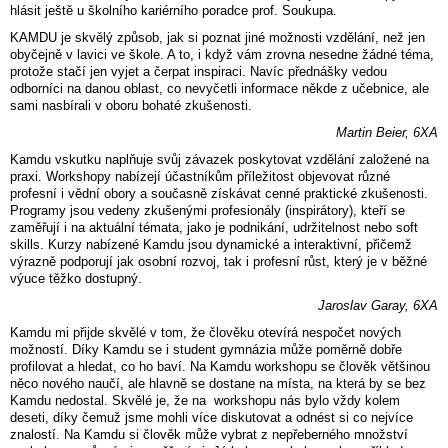
hlásit ještě u školního kariérního poradce prof. Soukupa.
KAMDU je skvělý způsob, jak si poznat jiné možnosti vzdělání, než jen
obyčejně v lavici ve škole. A to, i když vám zrovna nesedne žádné téma,
protože stačí jen vyjet a čerpat inspiraci. Navíc přednášky vedou
odborníci na danou oblast, co nevyčetli informace někde z učebnice, ale
sami nasbírali v oboru bohaté zkušenosti.
Martin Beier, 6XA
Kamdu vskutku naplňuje svůj závazek poskytovat vzdělání založené na
praxi. Workshopy nabízejí účastníkům příležitost objevovat různé
profesní i vědní obory a současně získávat cenné praktické zkušenosti.
Programy jsou vedeny zkušenými profesionály (inspirátory), kteří se
zaměřují i na aktuální témata, jako je podnikání, udržitelnost nebo soft
skills. Kurzy nabízené Kamdu jsou dynamické a interaktivní, přičemž
výrazně podporují jak osobní rozvoj, tak i profesní růst, který je v běžné
výuce těžko dostupný.
Jaroslav Garay, 6XA
Kamdu mi přijde skvělé v tom, že člověku otevírá nespočet nových
možností. Díky Kamdu se i student gymnázia může poměrně dobře
profilovat a hledat, co ho baví. Na Kamdu workshopu se člověk většinou
něco nového naučí, ale hlavně se dostane na místa, na která by se bez
Kamdu nedostal. Skvělé je, že na workshopu nás bylo vždy kolem
deseti, díky čemuž jsme mohli více diskutovat a odnést si co nejvíce
znalostí. Na Kamdu si člověk může vybrat z nepřeberného množství