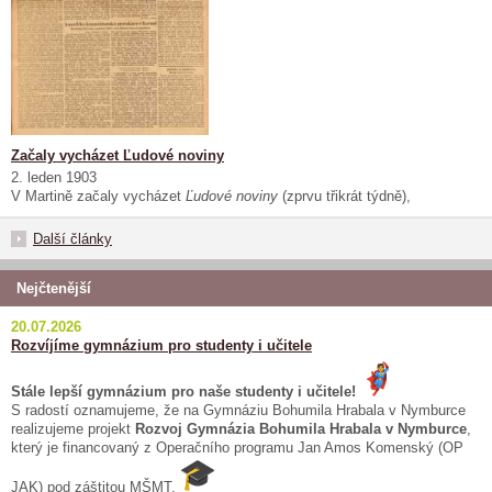
Začaly vycházet Ľudové noviny
2. leden 1903
V Martině začaly vycházet
Ľudové noviny
(zprvu třikrát týdně),
Další články
Nejčtenější
20.07.2026
Rozvíjíme gymnázium pro studenty i učitele
Stále lepší gymnázium pro naše studenty i učitele!
S radostí oznamujeme, že na Gymnáziu Bohumila Hrabala v Nymburce
realizujeme projekt
Rozvoj Gymnázia Bohumila Hrabala v Nymburce
,
který je financovaný z Operačního programu Jan Amos Komenský (OP
JAK) pod záštitou MŠMT.