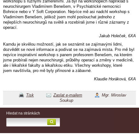
workshopu s různými zaměřeními. Já byl na workshopech například s
neurochirurgem Vladimírem Benešem, v Psychiatrické nemocnici
Bohnice nebo v Y Soft Corporation. Nejvíce mě asi nadchl workshop s
Vladimírem Benešem, jelikož jsem mohl poslouchat jednoho z
nejlepších neurochirurgů na světě a rozebírali jsme i různé záznamy z
operací.
Jakub Holeček, 6XA
Kamdu je skvělou možností, jak se seznámit se zajímavými lidmi,
dozvědět se nové informace a podívat se na zajímavá místa. Pro mě byl
nejvíce inspirativní workshop s panem profesorem Benešem, na kterém
jsme probírali nejen neurochirurgii, průběhy operací a změny v medicíně,
ale i lékařské fakulty a lékařskou etiku. Všechny workshopy, které
jsem navštívila, pro mě byly přínosné a zábavné.
Klaudie Horáková, 6XA
Tisk
Zaslat e-mailem
Mgr. Miroslav
Soukup
Hledat na stránkách