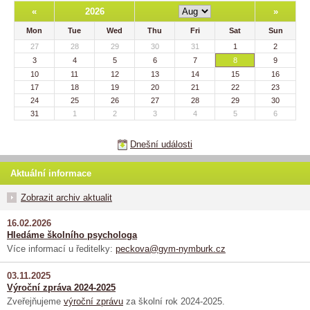
«
2026
»
Mon
Tue
Wed
Thu
Fri
Sat
Sun
27
28
29
30
31
1
2
3
4
5
6
7
8
9
10
11
12
13
14
15
16
17
18
19
20
21
22
23
24
25
26
27
28
29
30
31
1
2
3
4
5
6
Dnešní události
Aktuální informace
Zobrazit archiv aktualit
16.02.2026
Hledáme školního psychologa
Více informací u ředitelky:
peckova@gym-nymburk.cz
03.11.2025
Výroční zpráva 2024-2025
Zveřejňujeme
výroční zprávu
za školní rok 2024-2025.