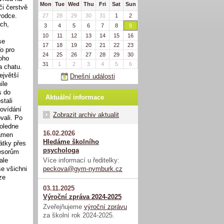
Mon
Tue
Wed
Thu
Fri
Sat
Sun
či čerstvě
vodce.
27
28
29
30
31
1
2
ech,
3
4
5
6
7
8
9
10
11
12
13
14
15
16
se
17
18
19
20
21
22
23
o pro
24
25
26
27
28
29
30
oho
31
1
2
3
4
5
6
a chatu.
ejvětší
Dnešní události
ile
s do
Aktuální informace
stali
povídání
Zobrazit archiv aktualit
vali. Po
poledne
16.02.2026
ramen
Hledáme školního
átky přes
psychologa
fesorům
Více informací u ředitelky:
ale
peckova@gym-nymburk.cz
se všichni
ze
03.11.2025
Výroční zpráva 2024-2025
Zveřejňujeme
výroční zprávu
za školní rok 2024-2025.