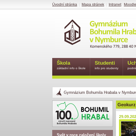
Úvodní stránka
|
Mapa stránek
|
Intranet
|
Moodl
Škola
Studenti
Uch
základní info o škole
info pro studenty
podmí
Gymnázium Bohumila Hrabala v Nymbur
Geokurz
29.09.20
Svět v roce založení školy