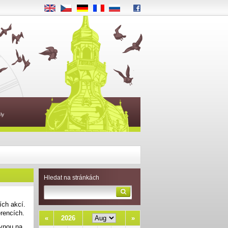
EN
CS
DE
FR
RU
ly
Hledat na stránkách
ích akcí.
erencích.
«
2026
»
ovnou na