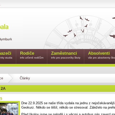
e
azeči
Rodiče
Zaměstnanci
Absolventi
nky studia
info určené rodičům
info pro pracovníky školy
vše pro absolventy ško
ce
Články
 2A
25
Dne 22.9.2025 se naše třída vydala na jednu z nejočekávanějš
Geokurz. Někdo se těšil, někdo se stresoval. Záleželo na pref
Před školou jsme se nalodili i s věcmi a autobus nás zavezl r