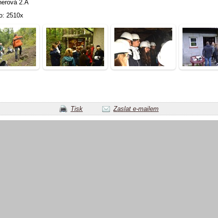
nerová 2.A
o: 2510x
Tisk
Zaslat e-mailem