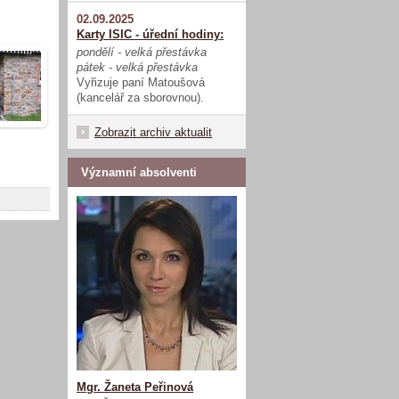
02.09.2025
Karty ISIC - úřední hodiny:
pondělí - velká přestávka
pátek - velká přestávka
Vyřizuje paní Matoušová
(kancelář za sborovnou).
Zobrazit archiv aktualit
Významní absolventi
Mgr. Žaneta Peřinová