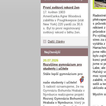
První světový rekord žen
17. květen 1903
Radostné 
Američanka Agne Woodová
překvapen
zaběhla v Poughkeepsie (stát
s průvodc
New York) 220 yardů za 30,6
některé z
s. Byl to první registrovaný
průvodce 
světový rekord v běhu žen.
Po výšlap
stres za 
Další články
vytáhla z
Harrachov
jsme něko
Nejčtenější
bylo zají
konci pro
20.07.2026
jsme si p
Rozvíjíme gymnázium pro
Labe, ale
studenty i učitele
Huťský vo
Stále lepší gymnázium pro
moc vyved
zaběhli, 
naše studenty i učitele!
sešli a t
S radostí oznamujeme, že na
uklízelo a
Gymnáziu Bohumila Hrabala v
Myslím si
Nymburce realizujeme projekt
Rozvoj Gymnázia Bohumila
Hrabala v Nymburce
, který je