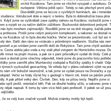
vrchol Kozákova. Tam jsme se všichni vysypali z autobusu. O
rozlepené. Většina ještě spící. Tehdy si nás přechytl první prů
Dozvěděli jsme se leccos o vyvřelých horninách, ale i minerál
studánce, Votrubcově dole a nejvíc o terénu. Byla to dobrodružná trasa plná
í. Když jsme se vyškrábali zase zpátky nahoru na Kozákov, rozloučili jsme 
em a rozjeli se za naším dalším zážitkem. Bozkovské dolomitové jeskyně. T
 nás bylo mnohem zajímavější. Rozdělili jsme se na dvě skupiny, každá jedn
a profesora. Prošli jsme celým jeskyním komplexem, a nakonec se dostali n
u na Kozákov už to byla docela hračka. Večer se prezentovalo, což byl asi n
celý den. Další den ráno se vstávalo s průměrným nadšením. Služba nás nem
 postelí a po snídani jsme zamířili dolů do Rokytnice. Tam jsme chytli autobu
a. Cesta utekla jako voda a my stáli před vstupem do Hornického muzea. Do
lik minut na projití muzea, a pak se s paní průvodkyní vydali do štoly. Celé 
mavé a dostali jsme všechny odpovědi, které jsme do pracovního listu potřebo
hlídky jsme zamířili přes Mumlavský vodopád a Ručičky zpátky k chatě. Od
o týmech vyzkoušeli geocaching. Ve středu byl v plánu celodenní výlet na p
 to nám vítr bohužel neumožnil, a tak jsme se vydali pouze na Dvoračky a zp
dopád. Večer se hrály různé hry s geologií v hlavní roli, které se pánům pro
ly. A pak přišel velký den. Čtvrtek. Den, kdy se píšou testy. Nejdřív jsme si 
nebo spíš prošli, orientační běh. Pak se dlouhé hodiny učilo, a nakonec jsme 
esty nějak napsali. K tomu by vám více řekli páni profesoři. V pátek se už pou
 odjíždělo.
, že se celý kurz značně vyvedl. Možná známky mohly být lepší.