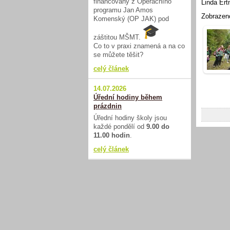
financovaný z Operačního
Linda Ert
programu Jan Amos
Zobrazen
Komenský (OP JAK) pod
záštitou MŠMT.
Co to v praxi znamená a na co
se můžete těšit?
celý článek
14.07.2026
Úřední hodiny během
prázdnin
Úřední hodiny školy jsou
každé pondělí od
9.00 do
11.00 hodin
.
celý článek