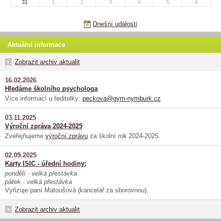
31
1
2
3
4
5
6
Dnešní události
Aktuální informace
Zobrazit archiv aktualit
16.02.2026
Hledáme školního psychologa
Více informací u ředitelky:
peckova@gym-nymburk.cz
03.11.2025
Výroční zpráva 2024-2025
Zveřejňujeme
výroční zprávu
za školní rok 2024-2025.
02.09.2025
Karty ISIC - úřední hodiny:
pondělí - velká přestávka
pátek - velká přestávka
Vyřizuje paní Matoušová (kancelář za sborovnou).
Zobrazit archiv aktualit