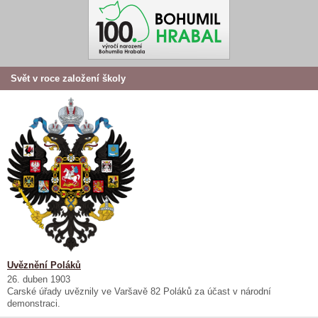
Svět v roce založení školy
Uvěznění Poláků
26. duben 1903
Carské úřady uvěznily ve Varšavě 82 Poláků za účast v národní
demonstraci.