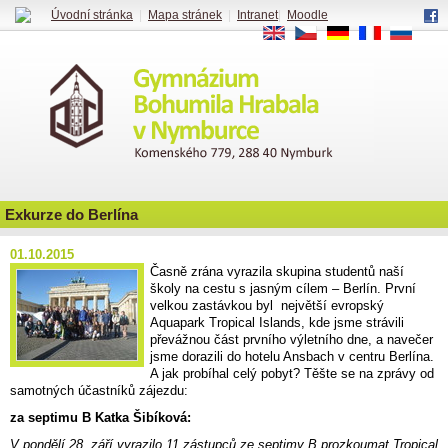
Úvodní stránka
|
Mapa stránek
|
Intranet
|
Moodle
EN
CS
DE
FR
RU
Exkurze do Berlína
01.10.2015
Časně zrána vyrazila skupina studentů naší
školy na cestu s jasným cílem – Berlín. První
velkou zastávkou byl největší evropský
Aquapark Tropical Islands, kde jsme strávili
převážnou část prvního výletního dne, a navečer
jsme dorazili do hotelu Ansbach v centru Berlína.
A jak probíhal celý pobyt? Těšte se na zprávy od
samotných účastníků zájezdu:
za septimu B Katka Šibíková:
V pondělí 28. září vyrazilo 11 zástupců ze septimy B prozkoumat Tropical