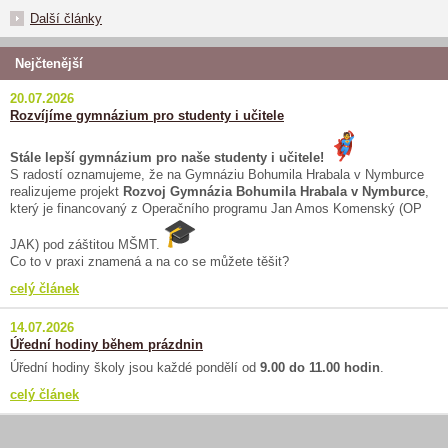
Další články
Nejčtenější
20.07.2026
Rozvíjíme gymnázium pro studenty i učitele
Stále lepší gymnázium pro naše studenty i učitele!
S radostí oznamujeme, že na Gymnáziu Bohumila Hrabala v Nymburce
realizujeme projekt
Rozvoj Gymnázia Bohumila Hrabala v Nymburce
,
který je financovaný z Operačního programu Jan Amos Komenský (OP
JAK) pod záštitou MŠMT.
Co to v praxi znamená a na co se můžete těšit?
celý článek
14.07.2026
Úřední hodiny během prázdnin
Úřední hodiny školy jsou každé pondělí od
9.00 do 11.00 hodin
.
celý článek