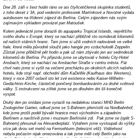
Dne 28. září v šest hodin ráno se asi čtyřicetičlenná skupinka studentů,
z toho deset z 3A, pod vedením profesorek Martínkové a Novotné vydala
autobusem na třídenní zájezd do Berlína. Celým zájezdem nás svým
zajímavým výkladem provázel pan Matoušek.
Kolem jedenácté jsme dorazili do aquaparku Tropical Islands, největšího
svého druhu v Evropě, který se nachází přibližně sto osmdesát kilometrů
od našich státních hranic. Tam jsme si užili vodních radovánek ve velké
hale, která měla původně sloužit jako hangár pro vzducholodě Zeppelin.
Zůstali jsme přibližně pět hodin a pak už nám zbývalo jen asi sedmdesát
kilometrů do Berlína. Po příjezdu jsme se ubytovali v hotelu City-Hotel
Ansbach, který se nachází na Ansbacher Straße v centru města. Pár
chvil nato jsme si vyšli na večerní procházku po okolních ulicích našeho
hotelu, kde stojí např. obchodní dům KaDeWe (Kaufhaus des Westens),
který v roce 2007 oslavil sto let své existence nebo Kaiser-Wilhelm-
Gedächtnis-Kirche, částečně poničený bombardováním za druhé světové
války. S instrukcemi na zítřek jsme se po dlouhém dni šli konečně
vyspat.
Druhý den po snídani jsme vyrazili na nedalekou stanici MHD Berlin
Zoologisher Garten, odkud jsme se S-Bahnem přemístili na Nordbahnhof,
kde jsme prošli podél bývalé hranice mezi východním a západním
Berlínem a navštívili jsme i muzeum Berlínské zdi. Pak jsme se (opět S-
Bahnem) přesunuli na Alexanderplatz. Výtahem jsme vystoupali do výšky
více jak dvou set metrů na Fernsehturm (televizní věž). Viditelnost
nebyla počasím nijak omezována a tak jsme měli celý Berlín jako na