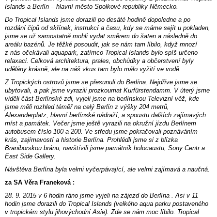
Islands a Berlín – hlavní město Spolkové republiky Německo.
Do Tropical Islands jsme dorazili po desáté hodině dopoledne a po
rozdání čipů od skřínek, instrukcí a času, kdy se máme sejít u pokladen,
jsme se už samostatně mohli vydat směrem do šaten a následně do
areálu bazénů. Je těžké posoudit, jak se nám tam líbilo, když mnozí
z nás očekávali aquapark, zatímco Tropical Islands bylo spíš určeno
relaxaci. Celková architektura, prales, obchůdky a občerstvení byly
udělány krásně, ale na náš vkus tam bylo málo vyžití ve vodě.
Z Tropických ostrovů jsme se přesunuli do Berlína. Nejdříve jsme se
ubytovali, a pak jsme vyrazili prozkoumat Kurfürstendamm. V úterý jsme
viděli část Berlínské zdi, vyjeli jsme na berlínskou Televizní věž, kde
jsme měli rozhled téměř na celý Berlín z výšky 204 metrů,
Alexanderplatz, hlavní berlínské nádraží, a spoustu dalších zajímavých
míst a památek. Večer jsme ještě vyrazili na okružní jízdu Berlínem
autobusem číslo 100 a 200. Ve středu jsme pokračovali poznáváním
krás, zajímavostí a historie Berlína. Prohlédli jsme si z blízka
Braniborskou bránu, navštívili jsme památník holocaustu, Sony Centr a
East Side Gallery.
Návštěva Berlína byla velmi vyčerpávající, ale velmi zajímavá a naučná.
za SA Věra Franeková :
28. 9. 2015 v 6 hodin ráno jsme vyjeli na zájezd do Berlína . Asi v 11
hodin jsme dorazili do Tropical Islands (velkého aqua parku postaveného
v tropickém stylu jihovýchodní Asie). Zde se nám moc líbilo. Tropical