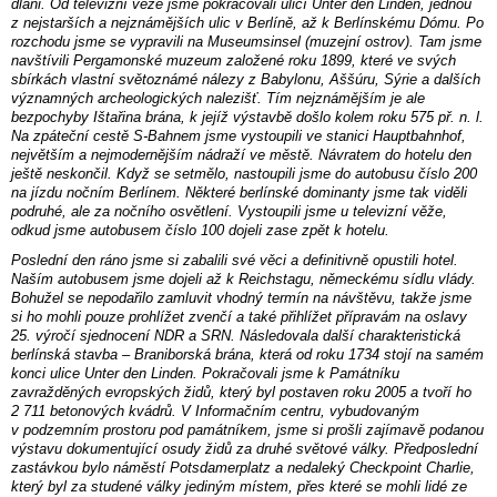
dlani. Od televizní věže jsme pokračovali ulicí Unter den Linden, jednou
z nejstarších a nejznámějších ulic v Berlíně, až k Berlínskému Dómu. Po
rozchodu jsme se vypravili na Museumsinsel (muzejní ostrov). Tam jsme
navštívili Pergamonské muzeum založené roku 1899, které ve svých
sbírkách vlastní světoznámé nálezy z Babylonu, Aššúru, Sýrie a dalších
významných archeologických nalezišť. Tím nejznámějším je ale
bezpochyby Ištařina brána, k jejíž výstavbě došlo kolem roku 575 př. n. l.
Na zpáteční cestě S-Bahnem jsme vystoupili ve stanici Hauptbahnhof,
největším a nejmodernějším nádraží ve městě. Návratem do hotelu den
ještě neskončil. Když se setmělo, nastoupili jsme do autobusu číslo 200
na jízdu nočním Berlínem. Některé berlínské dominanty jsme tak viděli
podruhé, ale za nočního osvětlení. Vystoupili jsme u televizní věže,
odkud jsme autobusem číslo 100 dojeli zase zpět k hotelu.
Poslední den ráno jsme si zabalili své věci a definitivně opustili hotel.
Naším autobusem jsme dojeli až k Reichstagu, německému sídlu vlády.
Bohužel se nepodařilo zamluvit vhodný termín na návštěvu, takže jsme
si ho mohli pouze prohlížet zvenčí a také přihlížet přípravám na oslavy
25. výročí sjednocení NDR a SRN. Následovala další charakteristická
berlínská stavba – Braniborská brána, která od roku 1734 stojí na samém
konci ulice Unter den Linden. Pokračovali jsme k Památníku
zavražděných evropských židů, který byl postaven roku 2005 a tvoří ho
2 711 betonových kvádrů. V Informačním centru, vybudovaným
v podzemním prostoru pod památníkem, jsme si prošli zajímavě podanou
výstavu dokumentující osudy židů za druhé světové války. Předposlední
zastávkou bylo náměstí Potsdamerplatz a nedaleký Checkpoint Charlie,
který byl za studené války jediným místem, přes které se mohli lidé ze