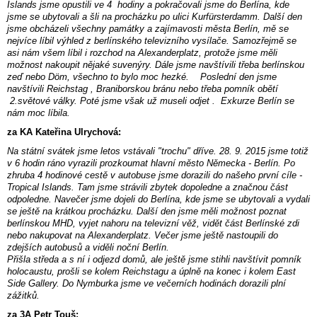
Islands jsme opustili ve 4 hodiny a pokračovali jsme do Berlína, kde
jsme se ubytovali a šli na procházku po ulici Kurfürsterdamm. Další den
jsme obcházeli všechny památky a zajímavosti města Berlín, mě se
nejvíce líbil výhled z berlínského televizního vysílače. Samozřejmě se
asi nám všem líbil i rozchod na Alexanderplatz, protože jsme měli
možnost nakoupit nějaké suvenýry. Dále jsme navštívili třeba berlínskou
zeď nebo Döm, všechno to bylo moc hezké. Poslední den jsme
navštívili Reichstag , Braniborskou bránu nebo třeba pomník obětí
2.světové války. Poté jsme však už museli odjet . Exkurze Berlín se
nám moc líbila.
za KA
Kateřina Ulrychová:
Na státní svátek jsme letos vstávali "trochu" dříve. 28. 9. 2015 jsme totiž
v 6 hodin ráno vyrazili prozkoumat hlavní město Německa - Berlín. Po
zhruba 4 hodinové cestě v autobuse jsme dorazili do našeho první cíle -
Tropical Islands. Tam jsme strávili zbytek dopoledne a značnou část
odpoledne. Navečer jsme dojeli do Berlína, kde jsme se ubytovali a vydali
se ještě na krátkou procházku. Další den jsme měli možnost poznat
berlínskou MHD, vyjet nahoru na televizní věž, vidět část Berlínské zdi
nebo nakupovat na Alexanderplatz. Večer jsme ještě nastoupili do
zdejších autobusů a viděli noční Berlín.
Přišla středa a s ní i odjezd domů, ale ještě jsme stihli navštívit pomník
holocaustu, prošli se kolem Reichstagu a úplně na konec i kolem East
Side Gallery. Do Nymburka jsme ve večerních hodinách dorazili plní
zážitků.
za 3A Petr Touš: