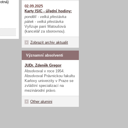
otná)
02.09.2025
Karty ISIC - úřední hodiny:
pondělí - velká přestávka
pátek - velká přestávka
Vyřizuje paní Matoušová
(kancelář za sborovnou).
Zobrazit archiv aktualit
Významní absolventi
JUDr. Zdeněk Gregor
Absolvoval v roce 1954.
Absolvoval Právnickou fakultu
Karlovy univerzity v Praze se
zvláštní specializací na
mezinárodní právo.
Other alumini