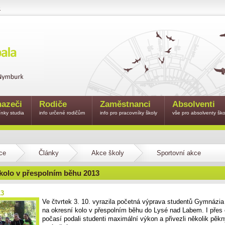
e
azeči
Rodiče
Zaměstnanci
Absolventi
nky studia
info určené rodičům
info pro pracovníky školy
vše pro absolventy ško
ce
Články
Akce školy
Sportovní akce
kolo v přespolním běhu 2013
13
Ve čtvrtek 3. 10. vyrazila početná výprava studentů Gymnázi
na okresní kolo v přespolním běhu do Lysé nad Labem. I přes
počasí podali studenti maximální výkon a přivezli několik pěk