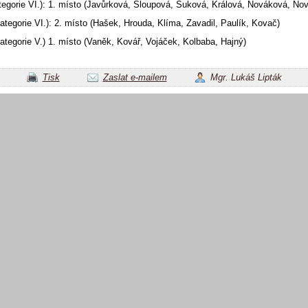
tegorie VI.): 1. místo (Javůrková, Sloupová, Šuková, Králová, Nováková, Nov
kategorie VI.): 2. místo (Hašek, Hrouda, Klíma, Zavadil, Paulík, Kovač)
kategorie V.) 1. místo (Vaněk, Kovář, Vojáček, Kolbaba, Hajný)
Tisk
Zaslat e-mailem
Mgr. Lukáš Lipták