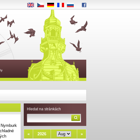
EN
CS
DE
FR
RU
ly
Hledat na stránkách
a Nymburk
 chladné
«
2026
»
ných