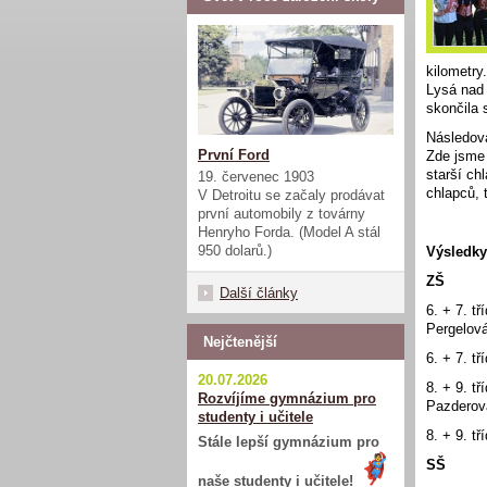
kilometry
Lysá nad 
skončila 
Následova
První Ford
Zde jsme 
starší ch
19. červenec 1903
chlapců, 
V Detroitu se začaly prodávat
první automobily z továrny
Henryho Forda. (Model A stál
950 dolarů.)
Výsledky
ZŠ
Další články
6. + 7. t
Pergelová
Nejčtenější
6. + 7. t
20.07.2026
8. + 9. t
Rozvíjíme gymnázium pro
Pazderov
studenty i učitele
8. + 9. t
Stále lepší gymnázium pro
SŠ
naše studenty i učitele!