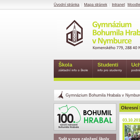
Úvodní stránka
|
Mapa stránek
|
Intranet
|
Moodl
Škola
Studenti
Uch
základní info o škole
info pro studenty
podmí
Gymnázium Bohumila Hrabala v Nymbur
Okresní 
03.10.20
Svět v roce založení školy