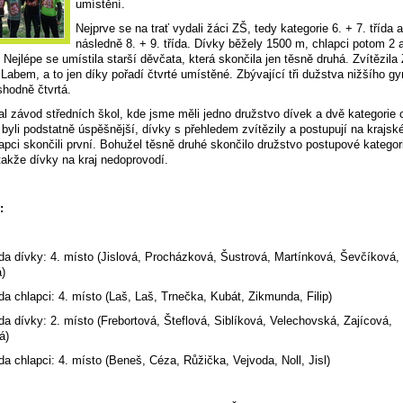
umístění.
Nejprve se na trať vydali žáci ZŠ, tedy kategorie 6. + 7. třída 
následně 8. + 9. třída. Dívky běžely 1500 m, chlapci potom 2 
. Nejlépe se umístila starší děvčata, která skončila jen těsně druhá. Zvítězil
Labem, a to jen díky pořadí čtvrté umístěné. Zbývající tři dužstva nižšího g
shodně čtvrtá.
l závod středních škol, kde jsme měli jedno družstvo dívek a dvě kategorie 
byli podstatně úspěšnější, dívky s přehledem zvítězily a postupují na krajské
lapci skončili první. Bohužel těsně druhé skončilo družstvo postupové kategor
takže dívky na kraj nedoprovodí.
:
řída dívky: 4. místo (Jislová, Procházková, Šustrová, Martínková, Ševčíková,
)
řída chlapci: 4. místo (Laš, Laš, Trnečka, Kubát, Zikmunda, Filip)
řída dívky: 2. místo (Frebortová, Šteflová, Siblíková, Velechovská, Zajícová,
á)
řída chlapci: 4. místo (Beneš, Céza, Růžička, Vejvoda, Noll, Jisl)