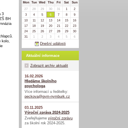
Mon
Tue
Wed
Thu
Fri
Sat
Sun
a
27
28
29
30
31
1
2
a 3
3
4
5
6
7
8
9
a ZŠ BH
10
11
12
13
14
15
16
ymnázia
17
18
19
20
21
22
23
24
25
26
27
28
29
30
chlapců.
31
1
2
3
4
5
6
 kolo,
Dnešní události
ie
Aktuální informace
Zobrazit archiv aktualit
16.02.2026
Hledáme školního
psychologa
Více informací u ředitelky:
peckova@gym-nymburk.cz
03.11.2025
Výroční zpráva 2024-2025
Zveřejňujeme
výroční zprávu
za školní rok 2024-2025.