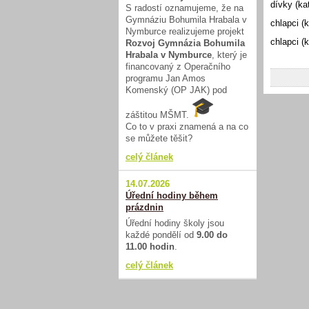
dívky (ka
S radostí oznamujeme, že na
Gymnáziu Bohumila Hrabala v
chlapci (
Nymburce realizujeme projekt
chlapci (
Rozvoj Gymnázia Bohumila
Hrabala v Nymburce
, který je
financovaný z Operačního
programu Jan Amos
Komenský (OP JAK) pod
záštitou MŠMT.
Co to v praxi znamená a na co
se můžete těšit?
celý článek
14.07.2026
Úřední hodiny během
prázdnin
Úřední hodiny školy jsou
každé pondělí od
9.00 do
11.00 hodin
.
celý článek