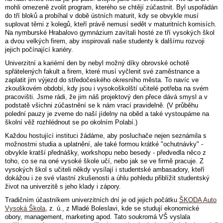
mohli omezeně zvolit program, kterého se chtějí zúčastnit. Byl uspořádán
do tří bloků a probíhal v době ústních maturit, kdy se obvykle musí
suplovat těmi z kolegů, kteří právě nemusí sedět v maturitních komisích.
Na nymburské Hrabalovo gymnázium zavítali hosté ze tří vysokých škol
a dvou velkých firem, aby inspirovali naše studenty k dalšímu rozvoji
jejich počínající kariéry.
Univerzitní a kariérní den by nebyl možný díky obrovské ochotě
spřátelených fakult a firem, které musí vyčlenit své zaměstnance a
zaplatit jim výjezd do středočeského okresního města. To navíc ve
zkouškovém období, kdy jsou i vysokoškolští učitelé potřeba na svém
pracovišti. Jsme rádi, že jim náš projektový den přece dává smysl a v
podstatě všichni zúčastnění se k nám vrací pravidelně. (V průběhu
polední pauzy je zveme do naší jídelny na oběd a také vystoupáme na
školní věž rozhlédnout se po okolním Polabí.)
Každou hostující instituci žádáme, aby posluchače nejen seznámila s
možnostmi studia a uplatnění, ale také formou krátké "ochutnávky" -
obvykle kratší přednášky, workshopu nebo besedy - předvedla něco z
toho, co se na oné vysoké škole učí, nebo jak se ve firmě pracuje. Z
vysokých škol s učiteli někdy vysílají i studentské ambasadory, kteří
dokážou i ze své vlastní zkušenosti a úhlu pohledu přiblížit studentský
život na univerzitě s jeho klady i zápory.
Tradičním účastníkem univerzitních dní je od jejich počátku
ŠKODA Auto
Vysoká Škola
, z. ú., z Mladé Boleslavi, kde se studují ekonomické
obory, management, marketing apod. Tato soukromá VŠ vyslala