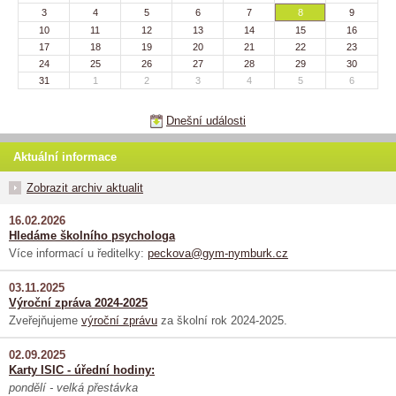
3
4
5
6
7
8
9
10
11
12
13
14
15
16
17
18
19
20
21
22
23
24
25
26
27
28
29
30
31
1
2
3
4
5
6
Dnešní události
Aktuální informace
Zobrazit archiv aktualit
16.02.2026
Hledáme školního psychologa
Více informací u ředitelky:
peckova@gym-nymburk.cz
03.11.2025
Výroční zpráva 2024-2025
Zveřejňujeme
výroční zprávu
za školní rok 2024-2025.
02.09.2025
Karty ISIC - úřední hodiny:
pondělí - velká přestávka