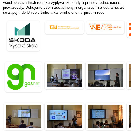
všech dosavadních ročníků vyplývá, že klady a přínosy jednoznačně
převažovaly. Děkujeme všem zúčastněným organizacím a doufáme, že
se zapojí i do Univerzitního a kariérního dne i v příštím roce.