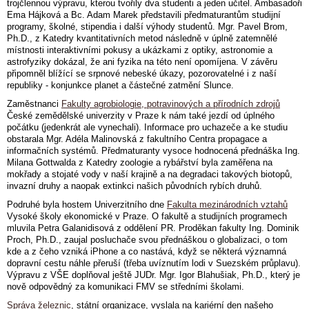
trojčlennou výpravu, kterou tvořily dva studenti a jeden učitel. Ambasadoři
Ema Hájková a Bc. Adam Marek představili předmaturantům studijní
programy, školné, stipendia i další výhody studentů. Mgr. Pavel Brom,
Ph.D., z Katedry kvantitativních metod následně v úplně zatemnělé
místnosti interaktivními pokusy a ukázkami z optiky, astronomie a
astrofyziky dokázal, že ani fyzika na této není opomíjena. V závěru
připomněl blížící se srpnové nebeské úkazy, pozorovatelné i z naší
republiky - konjunkce planet a částečné zatmění Slunce.
Zaměstnanci
Fakulty agrobiologie, potravinových a přírodních zdrojů
České zemědělské univerzity v Praze k nám také jezdí od úplného
počátku (jedenkrát ale vynechali). Informace pro uchazeče a ke studiu
obstarala Mgr. Adéla Malinovská z fakultního Centra propagace a
informačních systémů. Předmaturanty vysoce hodnocená přednáška Ing.
Milana Gottwalda z Katedry zoologie a rybářství byla zaměřena na
mokřady a stojaté vody v naší krajině a na degradaci takových biotopů,
invazní druhy a naopak extinkci našich původních rybích druhů.
Podruhé byla hostem Univerzitního dne
Fakulta mezinárodních vztahů
Vysoké školy ekonomické v Praze. O fakultě a studijních programech
mluvila Petra Galanidisová z oddělení PR. Proděkan fakulty Ing. Dominik
Proch, Ph.D., zaujal posluchače svou přednáškou o globalizaci, o tom
kde a z čeho vzniká iPhone a co nastává, když se některá významná
dopravní cestu náhle přeruší (třeba uvíznutím lodi v Suezském průplavu).
Výpravu z VŠE doplňoval ještě JUDr. Mgr. Igor Blahušiak, Ph.D., který je
nově odpovědný za komunikaci FMV se středními školami.
Správa železnic
, státní organizace, vyslala na kariérní den našeho