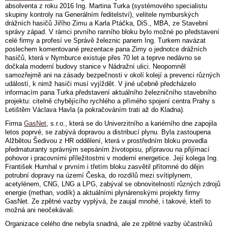
absolventa z roku 2016 Ing. Martina Turka (systémového specialistu
skupiny kontroly na Generálním ředitelství), velitele nymburských
drážních hasičů Jiřího Zimu a Karla Ptáčka, DiS., MBA, ze Stavební
správy západ. V rámci prvního ranního bloku bylo možné po představení
celé firmy a profesí ve Správě železnic panem Ing. Turkem navázat
poslechem komentované prezentace pana Zimy o jednotce drážních
hasičů, která v Nymburce existuje přes 70 let a teprve nedávno se
dočkala moderní budovy stanice v Nádražní ulici. Neopomněl
samozřejmě ani na zásady bezpečnosti v okolí kolejí a prevenci různých
událostí, k nimž hasiči musí vyjíždět. V jiné učebně předcházelo
informacím pana Turka představení aktuálního železničního stavebního
projektu: citelně chybějícího rychlého a přímého spojení centra Prahy s
Letištěm Václava Havla (a pokračováním trati až do Kladna).
Firma
GasNet
, s.r.o., která se do Univerzitního a kariérního dne zapojila
letos poprvé, se zabývá dopravou a distribucí plynu. Byla zastoupena
Alžbětou Šedivou z HR oddělení, která v prostředním bloku provedla
předmaturanty správným sepsáním životopisu, přípravou na přijímací
pohovor i pracovními příležitostmi v moderní energetice. Její kolega Ing.
František Humhal v prvním i třetím bloku zasvětil přítomné do dějin
potrubní dopravy na území Česka, do rozdílů mezi svítiplynem,
acetylénem, CNG, LNG a LPG, zabýval se obnovitelností různých zdrojů
energie (methan, vodík) a aktuálními plynárenskými projekty firmy
GasNet. Ze zpětné vazby vyplývá, že zaujal mnohé, i takové, kteří to
možná ani neočekávali.
Organizace celého dne nebyla snadná, ale ze zpětné vazby účastníků