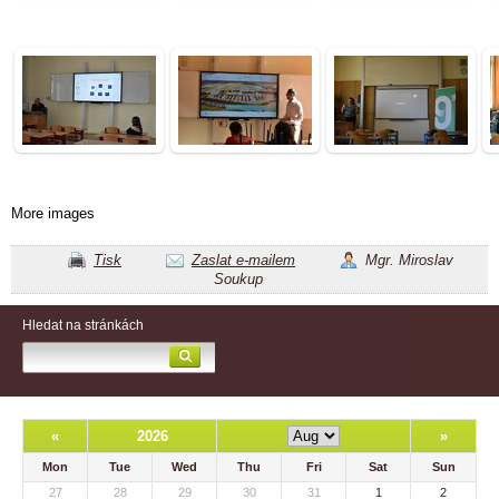
More images
Tisk
Zaslat e-mailem
Mgr. Miroslav
Soukup
Hledat na stránkách
«
2026
»
Mon
Tue
Wed
Thu
Fri
Sat
Sun
27
28
29
30
31
1
2