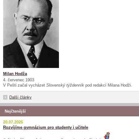
Milan Hodža
4. červenec 1903
V Pešti začal vycházet
Slovenský týždenník
pod redakcí Milana Hodži.
Další články
Nejčtenější
20.07.2026
Rozvíjíme gymnázium pro studenty i učitele