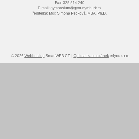
Fax: 325 514 240
E-mail: gymnasium@gym-nymburk.cz
ředitelka: Mgr. Simona Pecková, MBA, Ph.D.
© 2026
Webhosting
SmartWEB.CZ |
Optimalizace stránek
e4you s.r.o.