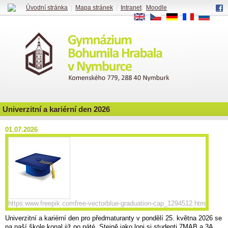
Úvodní stránka
|
Mapa stránek
|
Intranet
|
Moodle
EN
CS
DE
FR
RU
Univerzitní a kariérní den 2026
01.07.2026
https:www.freepik.comfree-vectorblue-graduation-cap_1294512.htm
Univerzitní a kariérní den pro předmaturanty v pondělí 25. května 2026 se
na naší škole konal již po páté. Stejně jako loni si studenti 7MAB a 3A