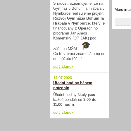
S radostí oznamujeme, že na
Gymnáziu Bohumila Hrabala v
More ima
Nymburce realizujeme projekt
Rozvoj Gymnázia Bohumila
Hrabala v Nymburce
, který je
financovaný z Operačního
programu Jan Amos
Komenský (OP JAK) pod
záštitou MŠMT.
Co to v praxi znamená a na co
se můžete těšit?
celý článek
14.07.2026
Úřední hodiny během
prázdnin
Úřední hodiny školy jsou
každé pondělí od
9.00 do
11.00 hodin
.
celý článek