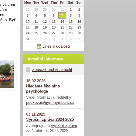
Mon
Tue
Wed
Thu
Fri
Sat
Sun
e všichni
ování
27
28
29
30
31
1
2
řes
3
4
5
6
7
8
9
čilo. Byť
10
11
12
13
14
15
16
17
18
19
20
21
22
23
24
25
26
27
28
29
30
31
1
2
3
4
5
6
Dnešní události
Aktuální informace
Zobrazit archiv aktualit
16.02.2026
Hledáme školního
psychologa
Více informací u ředitelky:
peckova@gym-nymburk.cz
03.11.2025
Výroční zpráva 2024-2025
Zveřejňujeme
výroční zprávu
za školní rok 2024-2025.