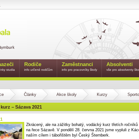
e
azeči
Rodiče
Zaměstnanci
Absolventi
nky studia
info určené rodičům
info pro pracovníky školy
vše pro absolventy ško
ce
Články
Akce školy
Kurzy
Sporto
kurz – Sázava 2021
21
Zkrácený, ale na zážitky bohatý, vodácký kurz třetích ročníků
na řece Sázavě. V pondělí 28. června 2021 jsme vypluli z Ká
naším cílem i tábořištěm byl Český Šternberk.