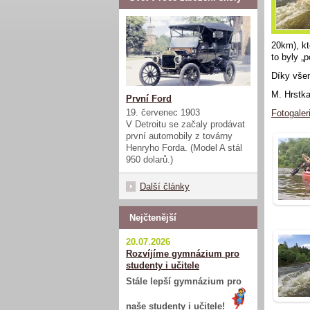
20km), kt
to byly „
Díky vše
M. Hrstk
První Ford
19. červenec 1903
Fotogaler
V Detroitu se začaly prodávat
první automobily z továrny
Henryho Forda. (Model A stál
950 dolarů.)
Další články
Nejčtenější
20.07.2026
Rozvíjíme gymnázium pro
studenty i učitele
Stále lepší gymnázium pro
naše studenty i učitele!