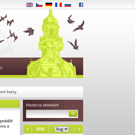
EN
CS
DE
FR
RU
ly
vní kurzy
Hledat na stránkách
 proběhl
cova a
«
2026
»