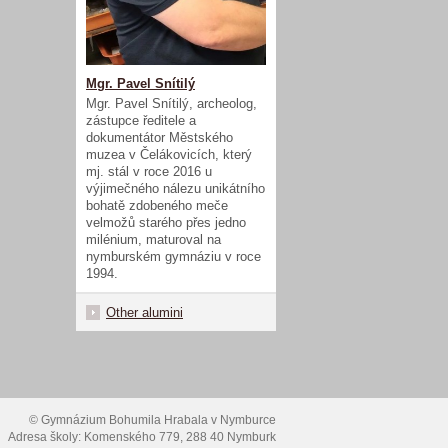
Mgr. Pavel Snítilý
Mgr. Pavel Snítilý, archeolog,
zástupce ředitele a
dokumentátor Městského
muzea v Čelákovicích, který
mj. stál v roce 2016 u
výjimečného nálezu unikátního
bohatě zdobeného meče
velmožů starého přes jedno
milénium, maturoval na
nymburském gymnáziu v roce
1994.
Other alumini
© Gymnázium Bohumila Hrabala v Nymburce
Adresa školy: Komenského 779, 288 40 Nymburk