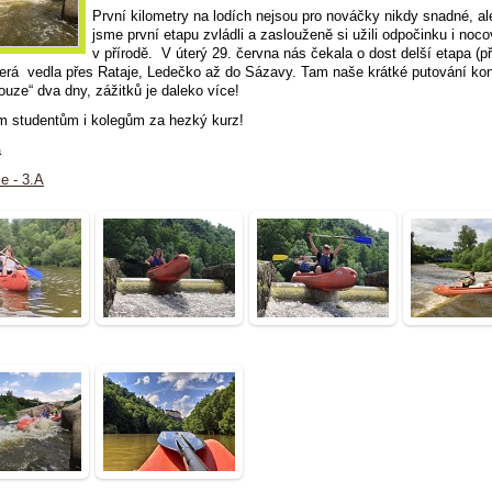
První kilometry na lodích nejsou pro nováčky nikdy snadné, al
jsme první etapu zvládli a zaslouženě si užili odpočinku i noc
v přírodě. V úterý 29. června nás čekala o dost delší etapa (p
erá vedla přes Rataje, Ledečko až do Sázavy. Tam naše krátké putování kon
pouze“ dva dny, zážitků je daleko více!
m studentům i kolegům za hezký kurz!
a
ie - 3.A