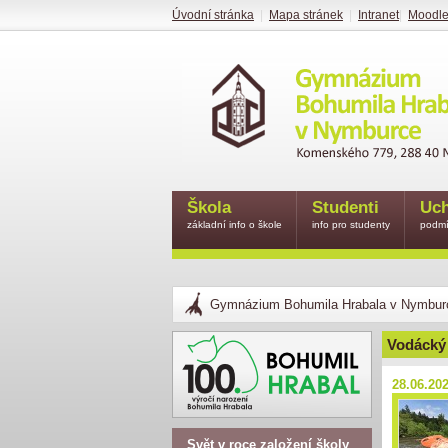
Úvodní stránka
|
Mapa stránek
|
Intranet
|
Moodl
Škola
Studenti
Uch
základní info o škole
info pro studenty
podmí
Gymnázium Bohumila Hrabala v Nymbur
Vodácký 
28.06.20
Svět v roce založení školy