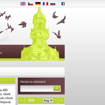
EN
CS
DE
FR
RU
ly
Hledat na stránkách
na 400
o, které
né cílové
«
2026
»
ybojovat.