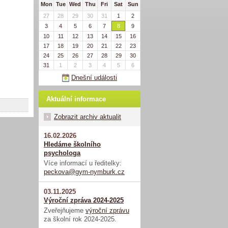
Mon
Tue
Wed
Thu
Fri
Sat
Sun
27
28
29
30
31
1
2
3
4
5
6
7
8
9
10
11
12
13
14
15
16
17
18
19
20
21
22
23
24
25
26
27
28
29
30
31
1
2
3
4
5
6
Dnešní události
Aktuální informace
Zobrazit archiv aktualit
16.02.2026
Hledáme školního
psychologa
Více informací u ředitelky:
peckova@gym-nymburk.cz
03.11.2025
Výroční zpráva 2024-2025
Zveřejňujeme
výroční zprávu
za školní rok 2024-2025.