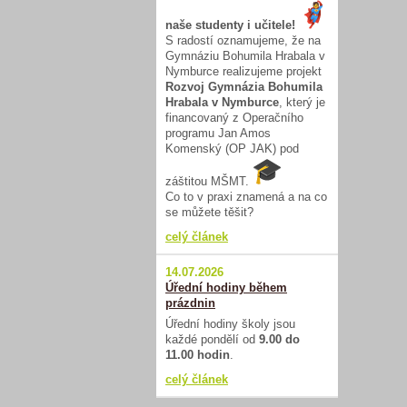
naše studenty i učitele!
S radostí oznamujeme, že na
Gymnáziu Bohumila Hrabala v
Nymburce realizujeme projekt
Rozvoj Gymnázia Bohumila
Hrabala v Nymburce
, který je
financovaný z Operačního
programu Jan Amos
Komenský (OP JAK) pod
záštitou MŠMT.
Co to v praxi znamená a na co
se můžete těšit?
celý článek
14.07.2026
Úřední hodiny během
prázdnin
Úřední hodiny školy jsou
každé pondělí od
9.00 do
11.00 hodin
.
celý článek