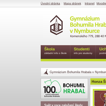
Úvodní stránka
|
Mapa stránek
|
Intranet
|
Moodl
Škola
Studenti
Uch
základní info o škole
info pro studenty
podmí
Gymnázium Bohumila Hrabala v Nymbur
Honza Ši
Svět v roce založení školy