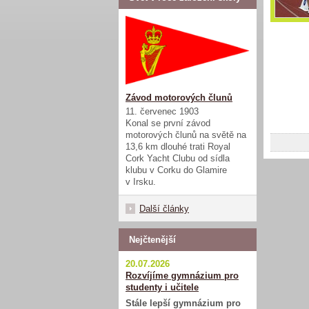
Závod motorových člunů
11. červenec 1903
Konal se první závod
motorových člunů na světě na
13,6 km dlouhé trati Royal
Cork Yacht Clubu od sídla
klubu v Corku do Glamire
v Irsku.
Další články
Nejčtenější
20.07.2026
Rozvíjíme gymnázium pro
studenty i učitele
Stále lepší gymnázium pro