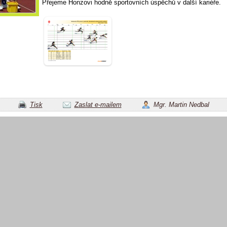
Přejeme Honzovi hodně sportovních úspěchů v další kariéře.
Tisk
Zaslat e-mailem
Mgr. Martin Nedbal