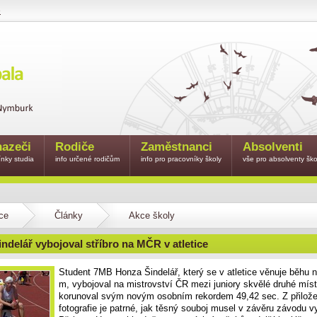
e
azeči
Rodiče
Zaměstnanci
Absolventi
nky studia
info určené rodičům
info pro pracovníky školy
vše pro absolventy ško
ce
Články
Akce školy
ndelář vybojoval stříbro na MČR v atletice
Student 7MB Honza Šindelář, který se v atletice věnuje běhu 
m, vybojoval na mistrovství ČR mezi juniory skvělé druhé míst
korunoval svým novým osobním rekordem 49,42 sec. Z přilože
fotografie je patrné, jak těsný souboj musel v závěru závodu v