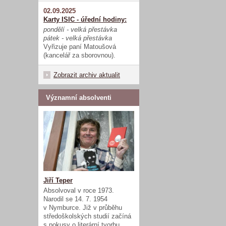
02.09.2025
Karty ISIC - úřední hodiny:
pondělí - velká přestávka
pátek - velká přestávka
Vyřizuje paní Matoušová
(kancelář za sborovnou).
Zobrazit archiv aktualit
Významní absolventi
Jiří Teper
Absolvoval v roce 1973.
Narodil se 14. 7. 1954
v Nymburce. Již v průběhu
středoškolských studií začíná
s pokusy o literární tvorbu.