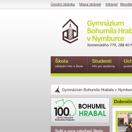
Úvodní stránka
|
Mapa stránek
|
Intranet
|
Moodl
Škola
Studenti
Uch
základní info o škole
info pro studenty
podmí
Gymnázium Bohumila Hrabala v Nymbur
Dobročin
Svět v roce založení školy