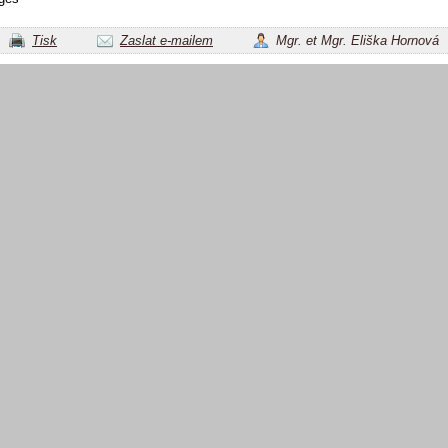
Tisk
Zaslat e-mailem
Mgr. et Mgr. Eliška Hornová