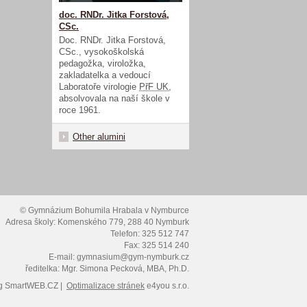
doc. RNDr. Jitka Forstová,
CSc.
Doc. RNDr. Jitka Forstová,
CSc., vysokoškolská
pedagožka, viroložka,
zakladatelka a vedoucí
Laboratoře virologie
PřF UK
,
absolvovala na naší škole v
roce 1961.
Other alumini
© Gymnázium Bohumila Hrabala v Nymburce
Adresa školy: Komenského 779, 288 40 Nymburk
Telefon: 325 512 747
Fax: 325 514 240
E-mail: gymnasium@gym-nymburk.cz
ředitelka: Mgr. Simona Pecková, MBA, Ph.D.
g
SmartWEB.CZ |
Optimalizace stránek
e4you s.r.o.