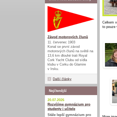
Celkem vš
to pouze 
Závod motorových člunů
11. červenec 1903
Konal se první závod
motorových člunů na světě na
13,6 km dlouhé trati Royal
Cork Yacht Clubu od sídla
klubu v Corku do Glamire
v Irsku.
Další články
Nejčtenější
20.07.2026
Rozvíjíme gymnázium pro
studenty i učitele
Stále lepší gymnázium pro
More ima