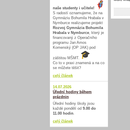
naše studenty i učitele!
S radostí oznamujeme, že na
Gymnáziu Bohumila Hrabala v
Nymburce realizujeme projekt
Rozvoj Gymnázia Bohumila
Hrabala v Nymburce
, který je
financovaný z Operačního
programu Jan Amos
Komenský (OP JAK) pod
záštitou MŠMT.
Co to v praxi znamená a na co
se můžete těšit?
celý článek
14.07.2026
Úřední hodiny během
prázdnin
Úřední hodiny školy jsou
každé pondělí od
9.00 do
11.00 hodin
.
celý článek