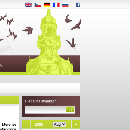
EN
CS
DE
FR
RU
ly
Hledat na stránkách
«
2026
»
 které se
obročinné