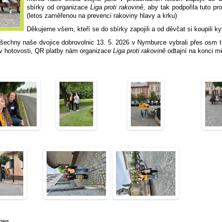
sbírky od organizace
Liga proti rakovině
, aby tak podpořila tuto pr
(letos zaměřenou na prevenci rakoviny hlavy a krku)
Děkujeme všem, kteří se do sbírky zapojili a od děvčat si koupili k
echny naše dvojice dobrovolnic 13. 5. 2026 v Nymburce vybrali přes osm t
v hotovosti, QR platby nám organizace
Liga proti rakovině
odtajní na konci m
ges