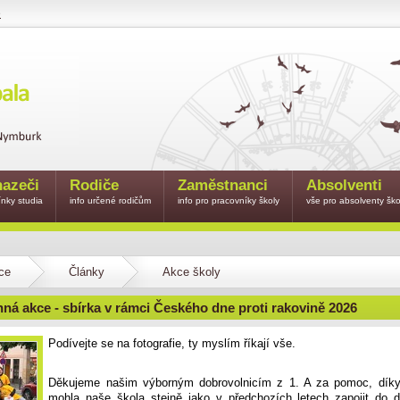
e
azeči
Rodiče
Zaměstnanci
Absolventi
nky studia
info určené rodičům
info pro pracovníky školy
vše pro absolventy ško
ce
Články
Akce školy
ná akce - sbírka v rámci Českého dne proti rakovině 2026
Podívejte se na fotografie, ty myslím říkají vše.
Děkujeme našim výborným dobrovolnicím z 1. A za pomoc, díky
mohla naše škola stejně jako v předchozích letech zapojit do d