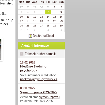
Mon
Tue
Wed
Thu
Fri
Sat
Sun
oblematiku
27
28
29
30
31
1
2
3
4
5
6
7
8
9
ytičku.
10
11
12
13
14
15
16
isíc Kč (a
17
18
19
20
21
22
23
ěsíce).
24
25
26
27
28
29
30
31
1
2
3
4
5
6
Dnešní události
Aktuální informace
Zobrazit archiv aktualit
16.02.2026
Hledáme školního
psychologa
Více informací u ředitelky:
peckova@gym-nymburk.cz
03.11.2025
Výroční zpráva 2024-2025
Zveřejňujeme
výroční zprávu
za školní rok 2024-2025.