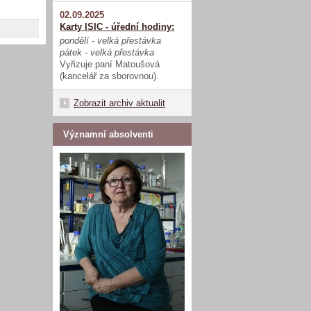
02.09.2025
Karty ISIC - úřední hodiny:
pondělí - velká přestávka
pátek - velká přestávka
Vyřizuje paní Matoušová
(kancelář za sborovnou).
Zobrazit archiv aktualit
Významní absolventi