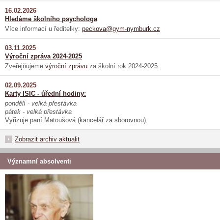
16.02.2026
Hledáme školního psychologa
Více informací u ředitelky:
peckova@gym-nymburk.cz
03.11.2025
Výroční zpráva 2024-2025
Zveřejňujeme
výroční zprávu
za školní rok 2024-2025.
02.09.2025
Karty ISIC - úřední hodiny:
pondělí - velká přestávka
pátek - velká přestávka
Vyřizuje paní Matoušová (kancelář za sborovnou).
Zobrazit archiv aktualit
Významní absolventi