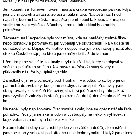
vyrazily k naší první zastávce, hradu Valdštejn.
Jen kousek za Turnovem ovšem nastala krátká všeobecná panika, když
jedna z mapařek zahlásila, že asi ztratila mapu. Naštěstí nás hned
napadlo, kde mohla zůstat, mapařka pro ní seběhla kopec a s mapou
vcelku ho zase vyběhla. Všechny jsme si tak oddechly a mohly
pokračovat.
Tématem naší expedice bylo fotit místa, kde se natáčely známé filmy
nebo pohádky a porovnávat, jak vypadají ve skutečnosti. Na Valdštejnu
se natáčel princ Bajaja. Po krátkém odpočinku jsme se napojily na Zlatou
stezku Českého ráje, po které jsme měly dojít až do kempu.
Před tím jsme se ještě zastavily u rybníku Vidlák, který se objevil ve
scéně s pošťákem ve filmu
Jak dostat tatínka do polepšovny
a
překvapilo nás, že byl úplně vyschlý.
Zanedlouho jsme procházely pod Troskami – a odtud to už bylo jenom
pár metrů do Svitačky, kde jsme se chystaly přespat. Postavily jsme
stany, uvařily si k večeři těstoviny, chvíli si ještě povídaly, ale pak už
jsme vysíleně zalezly do stanů, protože nás druhý den čekalo dalších 18
km.
Na neděli byly naplánovány Prachovské skály, kde se opět natáčela řada
pohádek. Prošly jsme skalní údolí a vystoupaly na několik vyhlídek, i
když většina z nich byla bohužel v mlze.
Kolem druhé hodiny nás zastihl jeden z největších dešťů, ale naštěstí
jsme se mohly schovat pod střechou u jednoho rybníku. I když jsme tady