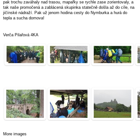
pak trochu zaváhaly nad trasou, mapařky se rychle zase zorientovaly, a
tak naše promočená a zablácená skupinka statečně došla až do cíle, na
jičínské nádraží. Pak už jenom hodina cesty do Nymburka a hurá do
tepla a sucha domova!
Verča Pilařová 4KA
More images