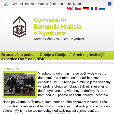
Úvodní stránka
|
Mapa stránek
|
Intranet
|
Moodle
EN
CS
DE
FR
RU
Bronzová expedice: „Chčije a Chčije…“ Aneb nejdeštivější
expedice DofE na GNBK
09.06.2025
V sobotu 7. června jsme se opět vydaly vstříc
dobrodružství v rámci naší ostré bronzové
expedice DofE. Stejně jako minule jsme všechny
vyrážely s chutí, tentokrát však už zkušeněji a
dobře vybavené na všechny podmínky. A to se
nám hodilo – počasí nás totiž opravdu nešetřilo.
Hned po výstupu v Turnově, kam jsme se ráno dopravily vlakem, začal
mírný déšť, který nás od té doby v různě silných vlnách provázel po celý
víkend. My jsme se ale nenechaly odradit, nasadily jsme ponča a