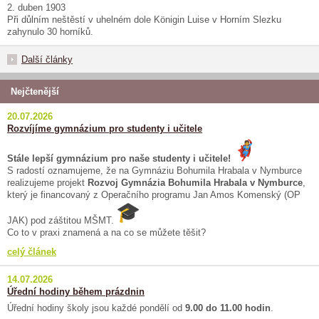
2. duben 1903
Při důlním neštěstí v uhelném dole Königin Luise v Horním Slezku
zahynulo 30 horníků.
Další články
Nejčtenější
20.07.2026
Rozvíjíme gymnázium pro studenty i učitele
Stále lepší gymnázium pro naše studenty i učitele!
S radostí oznamujeme, že na Gymnáziu Bohumila Hrabala v Nymburce
realizujeme projekt
Rozvoj Gymnázia Bohumila Hrabala v Nymburce
,
který je financovaný z Operačního programu Jan Amos Komenský (OP
JAK) pod záštitou MŠMT.
Co to v praxi znamená a na co se můžete těšit?
celý článek
14.07.2026
Úřední hodiny během prázdnin
Úřední hodiny školy jsou každé pondělí od
9.00 do 11.00 hodin
.