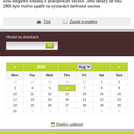
svou elegantní kresbou k průkopníkům secese. Jeho obrazy od roku
1900 bylo možno spatřit na výstavách berlínské secese.
Tisk
Zaslat e-mailem
Hledat na stránkách
«
2026
»
Mon
Tue
Wed
Thu
Fri
Sat
Sun
27
28
29
30
31
1
2
3
4
5
6
7
8
9
10
11
12
13
14
15
16
17
18
19
20
21
22
23
24
25
26
27
28
29
30
31
1
2
3
4
5
6
Dnešní události