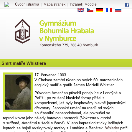
Úvodní stránka
|
Mapa stránek
|
Intranet
|
Moodle
EN
CS
DE
FR
RU
Smrt malíře Whistlera
17. červenec 1903
V Chelsea zemřel týden po svých 60. narozeninách
anglický malíř a grafik James McNeill Whistler.
Původem Američan působil ponejvíce v Londýně a
Paříži; po zrušení klasické formy přišel s
kompozicemi, jež byly inspirovány hlavně japonskými
dřevoryty. Japonské umění na rozdíl od svých
současníků nenapodoboval, ale pokoušel se
reprodukovat jeho nálady barevnou harmonií (
Nokturno v modré
s stříbrné
,
Aranžmá v šedé a černé
). V jeho impresionisticky laděných
leptech se hojně vyskytovaly motivy z Londýna a Benátek.
Whistler
patřil